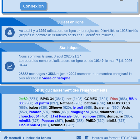
Qui est en ligne
Au total il y a
1929
utilisateurs en ligne : 4 enregistrés, 0 invisible et 1925 invités
(d’après le nombre d’utilisateurs actifs ces 5 dernières minutes)
Statistiques
Nous sommes le sam. 8 août 2026 21:17
Le record du nombre d’utilisateurs en ligne est de
10149
, le mar. 7 juil. 2026
04:44
28382
messages •
3566
sujets •
2204
membres • Le membre enregistré le
plus récent est
Vasse christophe
.
Top 30 du classement des remerciements
Jct89
(5571),
BP43-34
(3847),
sst
(1493),
CGMEO
(1321),
Rico
(986),
BB's
300
(980),
el pinfru
(897),
Nathalie
(785),
batitou
(696),
MEPHISTO 13
(665),
balou
(639),
25herve
(620),
le troll
(565),
Spareman
(560),
Vecis
(552),
Patator
(507),
titi84
(469),
draguignol
(424),
ddantzer
(419),
chouchou64
(404),
JJ et Pascale
(393),
somone
(386),
donpadre
(385),
mimi86
(375),
Pepette
(367),
jsm83
(358),
Phil30
(319),
bibi33
(317),
Chouchou24
(301),
aldubois
(282)
Accueil
Index du forum
Heures au format
UTC+02:00