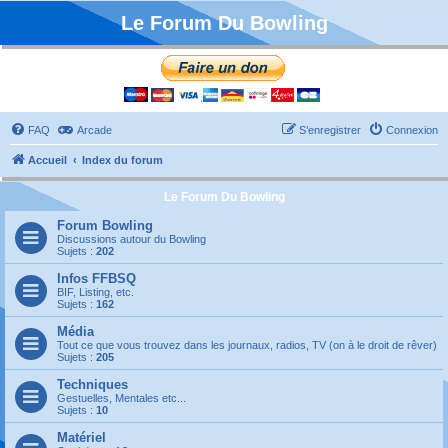
Le Forum Du Bowling
FAQ
Arcade
S’enregistrer
Connexion
Accueil
Index du forum
Le Forum Du Bowling
Forum Bowling
Discussions autour du Bowling
Sujets :
202
Infos FFBSQ
BIF, Listing, etc.
Sujets :
162
Média
Tout ce que vous trouvez dans les journaux, radios, TV (on à le droit de rêver)
Sujets :
205
Techniques
Gestuelles, Mentales etc...
Sujets :
10
Matériel