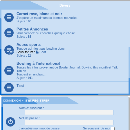
Divers
Carnet rose, blanc et noir
J'espère un maximum de bonnes nouvelles
Sujets :
90
Petites Annonces
Vous vendez ou cherchez quelque chose
Sujets :
88
Autres sports
Tout ce qui n'est pas bowling donc
Sous-forum :
Foot
Sujets :
11
Bowling à l'international
Toutes les infos provenant de Bowler Journal, Bowling this month et Talk
TenPin.
Tout est en anglais...
Sujets :
911
Test
CONNEXION
•
S’ENREGISTRER
Nom d’utilisateur :
Mot de passe :
J’ai oublié mon mot de passe
Se souvenir de moi