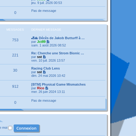
a
n
e
o
jeu. 9 juil. 2026 00:53
g
i
d
i
e
e
e
r
Pas de message
r
0
r
l
m
n
e
e
i
d
s
e
e
s
r
r
MESSAGES
DERNIER MESSAGE
a
m
n
g
e
i
e
🎳🙏 Décès de Jakob Butturff à …
s
e
753
V
par
Jct89
s
r
o
sam. 1 août 2026 08:52
a
m
i
g
e
r
e
Re: Cherche une Strom Bionic …
s
221
l
V
par
sst
s
e
o
ven. 10 juil. 2026 13:57
a
d
i
g
e
r
e
Racing Club Lens
30
r
l
V
par
sst
n
e
o
dim. 24 mai 2026 10:42
i
d
i
e
e
r
[BTM] Physical Game Mismatches
r
r
912
l
V
par
Rico
m
n
e
o
mer. 26 juin 2024 13:11
e
i
d
i
s
e
e
r
s
r
Pas de message
r
0
l
a
m
n
e
g
e
i
d
e
s
e
e
s
r
r
a
m
n
g
e
i
e
s
de moi
e
s
r
a
m