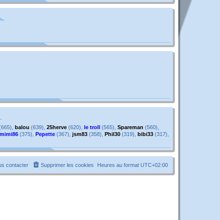
g
e
e
s
s
a
g
e
(665),
balou
(639),
25herve
(620),
le troll
(565),
Spareman
(560),
mimi86
(375),
Pepette
(367),
jsm83
(358),
Phil30
(319),
bibi33
(317),
s contacter
Supprimer les cookies
Heures au format
UTC+02:00