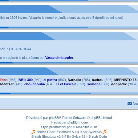
isible et 1806 invités (d’après le nombre d’utilisateurs actifs ces 5 dernières minutes)
 mar. 7 juil. 2026 04:44
enregistré le plus récent est
Vasse christophe
.
,
Rico
(986),
BB's 300
(980),
el pinfru
(897),
Nathalie
(785),
batitou
(696),
MEPHISTO 13
ddantzer
(419),
chouchou64
(404),
JJ et Pascale
(393),
somone
(386),
donpadre
(385),
Nou
Développé par
phpBB
® Forum Software © phpBB Limited
Traduit par
phpBB-fr.com
Style
promaterial
par ©
Mazeltof
2018
Breizh Chart Extension V1.4.0 par
Sylver35
Breizh Shoutbox v1.8.4
By Sylver35 - Breizh Code