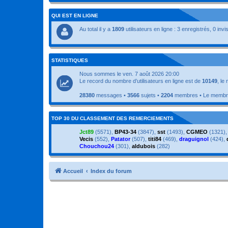
QUI EST EN LIGNE
Au total il y a
1809
utilisateurs en ligne : 3 enregistrés, 0 inv
STATISTIQUES
Nous sommes le ven. 7 août 2026 20:00
Le record du nombre d’utilisateurs en ligne est de
10149
, le
28380
messages •
3566
sujets •
2204
membres • Le membre 
TOP 30 DU CLASSEMENT DES REMERCIEMENTS
Jct89
(5571),
BP43-34
(3847),
sst
(1493),
CGMEO
(1321)
Vecis
(552),
Patator
(507),
titi84
(469),
draguignol
(424),
Chouchou24
(301),
aldubois
(282)
Accueil
Index du forum