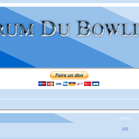
SUJETS
202