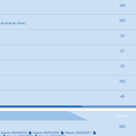
162
205
le droit de rêver)
10
27
10
291
49
SUJETS
842
Saison 2024/2025
,
Saison 2025/2026
,
Saison 2026/2027
,