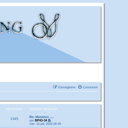
S’enregistrer
Connexion
MESSAGES
DERNIER MESSAGE
Re: Mutation .....
1345
V
par
BP43-34
o
mer. 15 juil. 2026 06:45
i