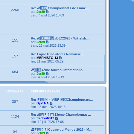
e
s
e
r
s
r
l
Re: 🎳🇫🇷 Championnats de Franc…
a
m
2260
e
V
par
Jct89
g
e
d
o
ven. 7 août 2026 18:09
e
s
e
i
s
r
r
a
n
l
g
i
e
e
e
d
r
e
Re: 🎳🇪🇺🇫🇷 #BEC2026 - Wittelsh…
m
155
r
V
par
Jct89
e
n
o
sam. 16 mai 2026 23:39
s
i
i
s
e
r
a
Re: Ligue Gladiatores Nemause…
r
157
l
g
V
par
MEPHISTO 13
m
e
e
o
jeu. 21 mai 2026 05:29
e
d
i
s
e
r
s
🎳🇧🇪 4ème tournoi internationa…
r
684
l
a
V
par
Jct89
n
e
g
o
mar. 4 août 2026 19:13
i
d
e
i
e
e
r
r
r
l
m
n
e
MESSAGES
DERNIER MESSAGE
e
i
d
s
e
e
s
Re: 🇫🇷 🇭🇰 #IBF 🇭🇰Championnats…
r
387
r
a
V
par
DjoTNA
m
n
g
o
dim. 28 déc. 2025 15:15
e
i
e
i
s
e
r
Re: 🎳🇫🇷🇮🇹 13ème Championnat …
s
1124
r
l
V
par
fredou6613
a
m
e
o
dim. 12 juil. 2026 17:08
g
e
d
i
e
s
e
r
🎳🇫🇷🇩🇪 Coupe du Monde 2026 - M…
s
54
r
l
V
par
Jct89