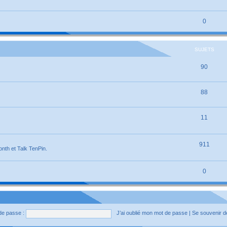
0
SUJETS
90
88
11
911
onth et Talk TenPin.
0
de passe :
J’ai oublié mon mot de passe
|
Se souvenir 