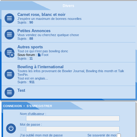
Divers
Carnet rose, blanc et noir
J'espère un maximum de bonnes nouvelles
Sujets :
90
Petites Annonces
Vous vendez ou cherchez quelque chose
Sujets :
88
Autres sports
Tout ce qui n'est pas bowling donc
Sous-forum :
Foot
Sujets :
11
Bowling à l'international
Toutes les infos provenant de Bowler Journal, Bowling this month et Talk
TenPin.
Tout est en anglais...
Sujets :
911
Test
CONNEXION
•
S’ENREGISTRER
Nom d’utilisateur :
Mot de passe :
J’ai oublié mon mot de passe
Se souvenir de moi