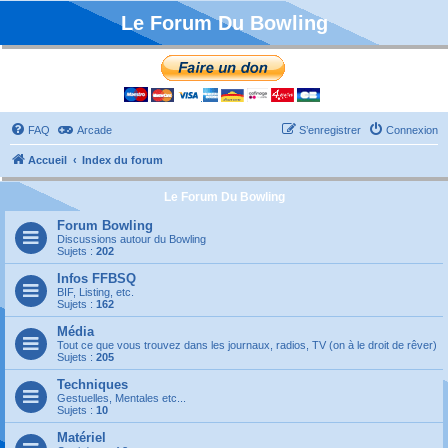
Le Forum Du Bowling
FAQ
Arcade
S’enregistrer
Connexion
Accueil
Index du forum
Le Forum Du Bowling
Forum Bowling
Discussions autour du Bowling
Sujets :
202
Infos FFBSQ
BIF, Listing, etc.
Sujets :
162
Média
Tout ce que vous trouvez dans les journaux, radios, TV (on à le droit de rêver)
Sujets :
205
Techniques
Gestuelles, Mentales etc...
Sujets :
10
Matériel