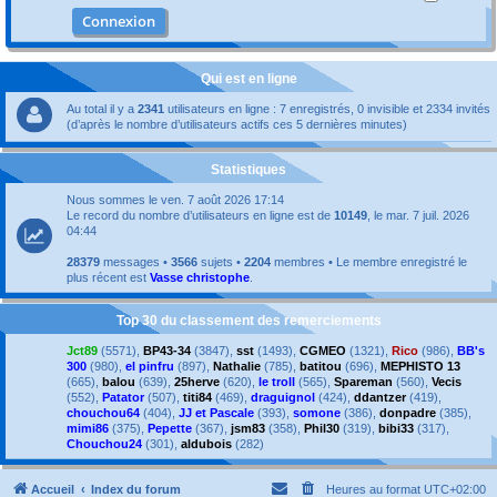
Qui est en ligne
Au total il y a
2341
utilisateurs en ligne : 7 enregistrés, 0 invisible et 2334 invités
(d’après le nombre d’utilisateurs actifs ces 5 dernières minutes)
Statistiques
Nous sommes le ven. 7 août 2026 17:14
Le record du nombre d’utilisateurs en ligne est de
10149
, le mar. 7 juil. 2026
04:44
28379
messages •
3566
sujets •
2204
membres • Le membre enregistré le
plus récent est
Vasse christophe
.
Top 30 du classement des remerciements
Jct89
(5571),
BP43-34
(3847),
sst
(1493),
CGMEO
(1321),
Rico
(986),
BB's
300
(980),
el pinfru
(897),
Nathalie
(785),
batitou
(696),
MEPHISTO 13
(665),
balou
(639),
25herve
(620),
le troll
(565),
Spareman
(560),
Vecis
(552),
Patator
(507),
titi84
(469),
draguignol
(424),
ddantzer
(419),
chouchou64
(404),
JJ et Pascale
(393),
somone
(386),
donpadre
(385),
mimi86
(375),
Pepette
(367),
jsm83
(358),
Phil30
(319),
bibi33
(317),
Chouchou24
(301),
aldubois
(282)
Accueil
Index du forum
Heures au format
UTC+02:00