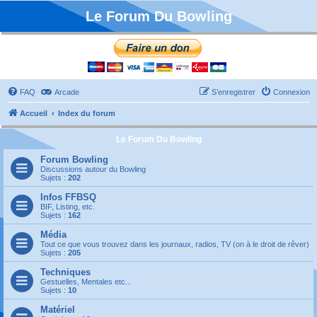
Le Forum Du Bowling
FAQ
Arcade
S’enregistrer
Connexion
Accueil
Index du forum
Le Forum Du Bowling
Forum Bowling
Discussions autour du Bowling
Sujets :
202
Infos FFBSQ
BIF, Listing, etc.
Sujets :
162
Média
Tout ce que vous trouvez dans les journaux, radios, TV (on à le droit de rêver)
Sujets :
205
Techniques
Gestuelles, Mentales etc...
Sujets :
10
Matériel