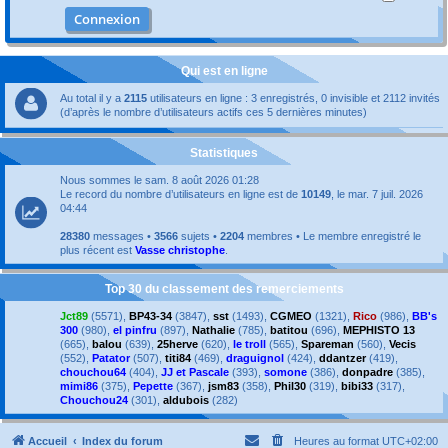
Qui est en ligne
Au total il y a
2115
utilisateurs en ligne : 3 enregistrés, 0 invisible et 2112 invités
(d’après le nombre d’utilisateurs actifs ces 5 dernières minutes)
Statistiques
Nous sommes le sam. 8 août 2026 01:28
Le record du nombre d’utilisateurs en ligne est de
10149
, le mar. 7 juil. 2026
04:44
28380
messages •
3566
sujets •
2204
membres • Le membre enregistré le
plus récent est
Vasse christophe
.
Top 30 du classement des remerciements
Jct89
(5571),
BP43-34
(3847),
sst
(1493),
CGMEO
(1321),
Rico
(986),
BB's
300
(980),
el pinfru
(897),
Nathalie
(785),
batitou
(696),
MEPHISTO 13
(665),
balou
(639),
25herve
(620),
le troll
(565),
Spareman
(560),
Vecis
(552),
Patator
(507),
titi84
(469),
draguignol
(424),
ddantzer
(419),
chouchou64
(404),
JJ et Pascale
(393),
somone
(386),
donpadre
(385),
mimi86
(375),
Pepette
(367),
jsm83
(358),
Phil30
(319),
bibi33
(317),
Chouchou24
(301),
aldubois
(282)
Accueil
Index du forum
Heures au format
UTC+02:00