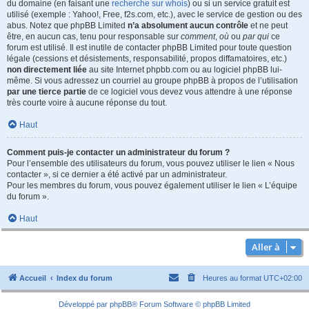
du domaine (en faisant une
recherche sur whois
) ou si un service gratuit est
utilisé (exemple : Yahoo!, Free, f2s.com, etc.), avec le service de gestion ou des
abus. Notez que phpBB Limited
n’a absolument aucun contrôle
et ne peut
être, en aucun cas, tenu pour responsable sur
comment
,
où
ou
par qui
ce
forum est utilisé. Il est inutile de contacter phpBB Limited pour toute question
légale (cessions et désistements, responsabilité, propos diffamatoires, etc.)
non directement liée
au site Internet phpbb.com ou au logiciel phpBB lui-
même. Si vous adressez un courriel au groupe phpBB à propos de l’utilisation
par une tierce partie
de ce logiciel vous devez vous attendre à une réponse
très courte voire à aucune réponse du tout.
Haut
Comment puis-je contacter un administrateur du forum ?
Pour l’ensemble des utilisateurs du forum, vous pouvez utiliser le lien « Nous
contacter », si ce dernier a été activé par un administrateur.
Pour les membres du forum, vous pouvez également utiliser le lien « L’équipe
du forum ».
Haut
Aller à
Accueil
Index du forum
Heures au format
UTC+02:00
Développé par
phpBB
® Forum Software © phpBB Limited