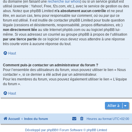
du domaine (en faisant une
recherche sur whois
) ou si un service gratuit est
utilisé (exemple : Yahoo!, Free, f2s.com, etc.), avec le service de gestion ou des
abus. Notez que phpBB Limited
n’a absolument aucun contrôle
et ne peut
être, en aucun cas, tenu pour responsable sur
comment
,
où
ou
par qui
ce
forum est utilisé. Il est inutile de contacter phpBB Limited pour toute question
légale (cessions et désistements, responsabilité, propos diffamatoires, etc.)
non directement liée
au site Internet phpbb.com ou au logiciel phpBB lui-
même. Si vous adressez un courriel au groupe phpBB à propos de l’utilisation
par une tierce partie
de ce logiciel vous devez vous attendre à une réponse
très courte voire à aucune réponse du tout.
Haut
Comment puis-je contacter un administrateur du forum ?
Pour l’ensemble des utilisateurs du forum, vous pouvez utiliser le lien « Nous
contacter », si ce dernier a été activé par un administrateur.
Pour les membres du forum, vous pouvez également utiliser le lien « L’équipe
du forum ».
Haut
Aller à
Accueil
Index du forum
Heures au format
UTC+02:00
Développé par
phpBB
® Forum Software © phpBB Limited