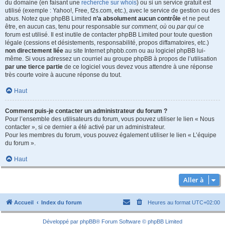
du domaine (en faisant une
recherche sur whois
) ou si un service gratuit est
utilisé (exemple : Yahoo!, Free, f2s.com, etc.), avec le service de gestion ou des
abus. Notez que phpBB Limited
n’a absolument aucun contrôle
et ne peut
être, en aucun cas, tenu pour responsable sur
comment
,
où
ou
par qui
ce
forum est utilisé. Il est inutile de contacter phpBB Limited pour toute question
légale (cessions et désistements, responsabilité, propos diffamatoires, etc.)
non directement liée
au site Internet phpbb.com ou au logiciel phpBB lui-
même. Si vous adressez un courriel au groupe phpBB à propos de l’utilisation
par une tierce partie
de ce logiciel vous devez vous attendre à une réponse
très courte voire à aucune réponse du tout.
Haut
Comment puis-je contacter un administrateur du forum ?
Pour l’ensemble des utilisateurs du forum, vous pouvez utiliser le lien « Nous
contacter », si ce dernier a été activé par un administrateur.
Pour les membres du forum, vous pouvez également utiliser le lien « L’équipe
du forum ».
Haut
Aller à
Accueil
Index du forum
Heures au format
UTC+02:00
Développé par
phpBB
® Forum Software © phpBB Limited