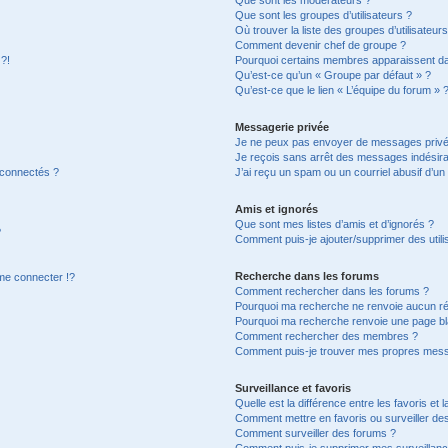
Que sont les groupes d’utilisateurs ?
Où trouver la liste des groupes d’utilisateur
Comment devenir chef de groupe ?
 ?!
Pourquoi certains membres apparaissent dan
Qu’est-ce qu’un « Groupe par défaut » ?
Qu’est-ce que le lien « L’équipe du forum » 
Messagerie privée
Je ne peux pas envoyer de messages privé
Je reçois sans arrêt des messages indésira
 connectés ?
J’ai reçu un spam ou un courriel abusif d’u
Amis et ignorés
Que sont mes listes d’amis et d’ignorés ?
?
Comment puis-je ajouter/supprimer des utilis
Recherche dans les forums
e connecter !?
Comment rechercher dans les forums ?
Pourquoi ma recherche ne renvoie aucun ré
Pourquoi ma recherche renvoie une page bl
Comment rechercher des membres ?
Comment puis-je trouver mes propres mess
Surveillance et favoris
Quelle est la différence entre les favoris et l
Comment mettre en favoris ou surveiller des
Comment surveiller des forums ?
Comment puis-je supprimer mes surveillanc