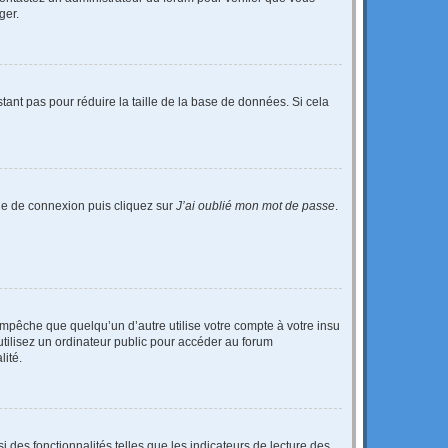
ger.
tant pas pour réduire la taille de la base de données. Si cela
age de connexion puis cliquez sur
J’ai oublié mon mot de passe
.
pêche que quelqu’un d’autre utilise votre compte à votre insu
tilisez un ordinateur public pour accéder au forum
lité.
 des fonctionnalités telles que les indicateurs de lecture des