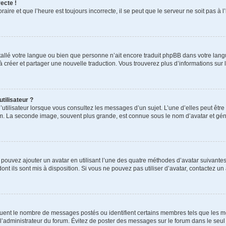
ecte !
aire et que l’heure est toujours incorrecte, il se peut que le serveur ne soit pas à
installé votre langue ou bien que personne n’ait encore traduit phpBB dans votre l
s à créer et partager une nouvelle traduction. Vous trouverez plus d’informations sur l
tilisateur ?
utilisateur lorsque vous consultez les messages d’un sujet. L’une d’elles peut êtr
rum. La seconde image, souvent plus grande, est connue sous le nom d’avatar et 
s pouvez ajouter un avatar en utilisant l’une des quatre méthodes d’avatar suivantes 
ont ils sont mis à disposition. Si vous ne pouvez pas utiliser d’avatar, contactez un
iquent le nombre de messages postés ou identifient certains membres tels que les 
ar l’administrateur du forum. Évitez de poster des messages sur le forum dans le seu