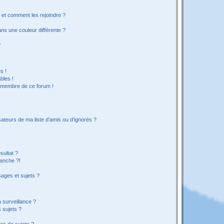
s et comment les rejoindre ?
s une couleur différente ?
?
s !
bles !
n membre de ce forum !
ateurs de ma liste d’amis ou d’ignorés ?
sultat ?
anche ?!
ages et sujets ?
a surveillance ?
 sujets ?
es de sujets ?