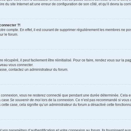
e du site Internet ait une erreur de configuration de son côté, et qu’il devra la corri
 connecter ?!
votre compte. En effet, il est courant de supprimer régulièrement les membres ne pos
ur le forum.
 récupéré, il peut facilement être réinitialisé. Pour ce faire, rendez vous sur la p
uveau vous connecter.
passe, contactez un administrateur du forum.
e connexion, vous ne resterez connecté que pendant une durée déterminée. Cela em
la case
Se souvenir de moi
lors de la connexion. Ce n’est pas recommandé si vous u
s cette case, cela signifie qu’un administrateur du forum a désactivé cette fonctionna
os paramètres d’authentification et votre connexion au forum. Ils fournissent aussi