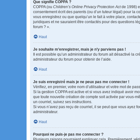
Que signifie COPPA ?
COPPA (ou
Children’s Online Privacy Protection Act
de 1998) es
consentement écrit des parents (ou d’un tuteur légal) pour la c
vous enregistrez ou que quelqu’un le fait à votre place, contac
juridiques et ne sauraient être contactés pour des questions lé
forum ? ».
Haut
Je souhaite m’enregistrer, mais je n’y parviens pas !
Il est possible qu’un administrateur du forum ait désactivé la c
administrateur du forum pour obtenir de l’aide.
Haut
Je suis enregistré mais je ne peux pas me connecter !
Vérifiez, en premier, votre nom d’utilisateur et votre mot de passe.
Si la gestion COPPA est active et si vous avez indiqué avoir mo
que toute nouvelle création de compte soit activée par vous-mê
un courriel, suivez ses instructions.
Si vous n’avez pas reçu de courriel, il se peut que vous ayez fou
administrateur.
Haut
Pourquoi ne puis-je pas me connecter ?
Plusieurs raisons pourraient expliquer cela. Premièrement, vérif