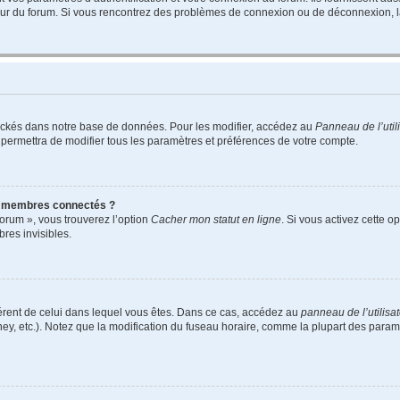
teur du forum. Si vous rencontrez des problèmes de connexion ou de déconnexion, l
ockés dans notre base de données. Pour les modifier, accédez au
Panneau de l’util
 permettra de modifier tous les paramètres et préférences de votre compte.
s membres connectés ?
forum », vous trouverez l’option
Cacher mon statut en ligne
. Si vous activez cette o
es invisibles.
ifférent de celui dans lequel vous êtes. Dans ce cas, accédez au
panneau de l’utilisa
ney, etc.). Notez que la modification du fuseau horaire, comme la plupart des para