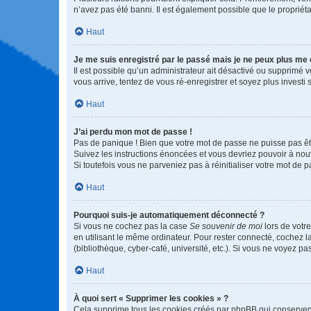
n’avez pas été banni. Il est également possible que le propriétair
Haut
Je me suis enregistré par le passé mais je ne peux plus me
Il est possible qu’un administrateur ait désactivé ou supprimé 
vous arrive, tentez de vous ré-enregistrer et soyez plus investi s
Haut
J’ai perdu mon mot de passe !
Pas de panique ! Bien que votre mot de passe ne puisse pas être
Suivez les instructions énoncées et vous devriez pouvoir à no
Si toutefois vous ne parveniez pas à réinitialiser votre mot de 
Haut
Pourquoi suis-je automatiquement déconnecté ?
Si vous ne cochez pas la case
Se souvenir de moi
lors de votr
en utilisant le même ordinateur. Pour rester connecté, cochez 
(bibliothèque, cyber-café, université, etc.). Si vous ne voyez pa
Haut
À quoi sert « Supprimer les cookies » ?
Cela supprime tous les cookies créés par phpBB qui conservent v