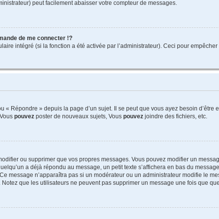
ministrateur) peut facilement abaisser votre compteur de messages.
mande de me connecter !?
re intégré (si la fonction a été activée par l’administrateur). Ceci pour empêcher l’u
 « Répondre » depuis la page d’un sujet. Il se peut que vous ayez besoin d’être e
: Vous
pouvez
poster de nouveaux sujets, Vous
pouvez
joindre des fichiers, etc.
modifier ou supprimer que vos propres messages. Vous pouvez modifier un message
lqu’un a déjà répondu au message, un petit texte s’affichera en bas du message ind
n. Ce message n’apparaîtra pas si un modérateur ou un administrateur modifie le mes
ive. Notez que les utilisateurs ne peuvent pas supprimer un message une fois que qu