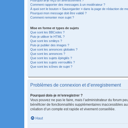
Pourquoi ai-je reçu un avertissement ?
Comment rapporter des messages à un modérateur ?
À quoi sert le bouton « Sauvegarder » dans la page de rédaction de 
Pourquoi mon message doit être validé ?
Comment remonter mon sujet ?
Mise en forme et types de sujets
Que sont les BBCodes ?
Puis-je utiliser le HTML ?
Que sont les smileys ?
Puis-je publier des images ?
Que sont les annonces globales ?
Que sont les annonces ?
Que sont les sujets épinglés ?
Que sont les sujets verrouillés ?
Que sont les icônes de sujet ?
Problèmes de connexion et d’enregistrement
Pourquoi dois-je m’enregistrer ?
Vous pouvez ne pas le faire, mais l’administrateur du forum peu
bénéficier de fonctionnalités supplémentaires inaccessibles au
création d’un compte est rapide et vivement conseillée.
Haut