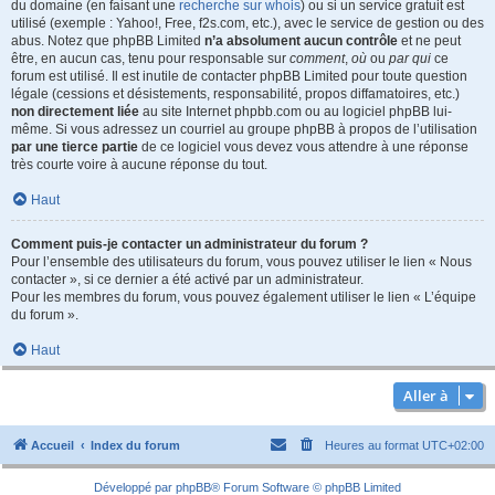
du domaine (en faisant une
recherche sur whois
) ou si un service gratuit est
utilisé (exemple : Yahoo!, Free, f2s.com, etc.), avec le service de gestion ou des
abus. Notez que phpBB Limited
n’a absolument aucun contrôle
et ne peut
être, en aucun cas, tenu pour responsable sur
comment
,
où
ou
par qui
ce
forum est utilisé. Il est inutile de contacter phpBB Limited pour toute question
légale (cessions et désistements, responsabilité, propos diffamatoires, etc.)
non directement liée
au site Internet phpbb.com ou au logiciel phpBB lui-
même. Si vous adressez un courriel au groupe phpBB à propos de l’utilisation
par une tierce partie
de ce logiciel vous devez vous attendre à une réponse
très courte voire à aucune réponse du tout.
Haut
Comment puis-je contacter un administrateur du forum ?
Pour l’ensemble des utilisateurs du forum, vous pouvez utiliser le lien « Nous
contacter », si ce dernier a été activé par un administrateur.
Pour les membres du forum, vous pouvez également utiliser le lien « L’équipe
du forum ».
Haut
Aller à
Accueil
Index du forum
Heures au format
UTC+02:00
Développé par
phpBB
® Forum Software © phpBB Limited