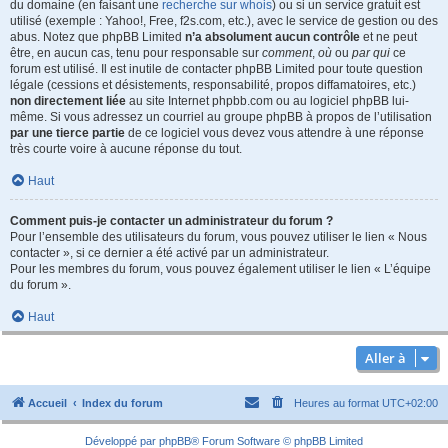
du domaine (en faisant une
recherche sur whois
) ou si un service gratuit est
utilisé (exemple : Yahoo!, Free, f2s.com, etc.), avec le service de gestion ou des
abus. Notez que phpBB Limited
n’a absolument aucun contrôle
et ne peut
être, en aucun cas, tenu pour responsable sur
comment
,
où
ou
par qui
ce
forum est utilisé. Il est inutile de contacter phpBB Limited pour toute question
légale (cessions et désistements, responsabilité, propos diffamatoires, etc.)
non directement liée
au site Internet phpbb.com ou au logiciel phpBB lui-
même. Si vous adressez un courriel au groupe phpBB à propos de l’utilisation
par une tierce partie
de ce logiciel vous devez vous attendre à une réponse
très courte voire à aucune réponse du tout.
Haut
Comment puis-je contacter un administrateur du forum ?
Pour l’ensemble des utilisateurs du forum, vous pouvez utiliser le lien « Nous
contacter », si ce dernier a été activé par un administrateur.
Pour les membres du forum, vous pouvez également utiliser le lien « L’équipe
du forum ».
Haut
Aller à
Accueil
Index du forum
Heures au format
UTC+02:00
Développé par
phpBB
® Forum Software © phpBB Limited