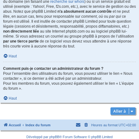
du domaine (en faisant une
recherche sur whois
) ou si un service gratuit est
utilisé (exemple : Yahoo!, Free, f2s.com, etc.), avec le service de gestion ou des
abus. Notez que phpBB Limited
n’a absolument aucun contrôle
et ne peut
être, en aucun cas, tenu pour responsable sur
comment
,
où
ou
par qui
ce
forum est utilisé. Il est inutile de contacter phpBB Limited pour toute question
légale (cessions et désistements, responsabilité, propos diffamatoires, etc.)
non directement liée
au site Internet phpbb.com ou au logiciel phpBB lui-
même. Si vous adressez un courriel au groupe phpBB à propos de l’utilisation
par une tierce partie
de ce logiciel vous devez vous attendre à une réponse
très courte voire à aucune réponse du tout.
Haut
Comment puis-je contacter un administrateur du forum ?
Pour l’ensemble des utilisateurs du forum, vous pouvez utiliser le lien « Nous
contacter », si ce dernier a été activé par un administrateur.
Pour les membres du forum, vous pouvez également utiliser le lien « L’équipe
du forum ».
Haut
Aller à
Accueil
Index du forum
Heures au format
UTC+02:00
Développé par
phpBB
® Forum Software © phpBB Limited