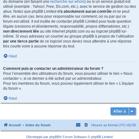
du domaine (en faisant une
recherche sur whois
) ou si un service gratuit est
utilisé (exemple : Yahoo!, Free, f2s.com, etc.), avec le service de gestion ou des
abus. Notez que phpBB Limited
n’a absolument aucun contrôle
et ne peut
être, en aucun cas, tenu pour responsable sur
comment
,
où
ou
par qui
ce
forum est utilisé. Il est inutile de contacter phpBB Limited pour toute question
légale (cessions et désistements, responsabilité, propos diffamatoires, etc.)
non directement liée
au site Internet phpbb.com ou au logiciel phpBB lui-
même. Si vous adressez un courriel au groupe phpBB à propos de l’utilisation
par une tierce partie
de ce logiciel vous devez vous attendre à une réponse
très courte voire à aucune réponse du tout.
Haut
Comment puis-je contacter un administrateur du forum ?
Pour l’ensemble des utilisateurs du forum, vous pouvez utiliser le lien « Nous
contacter », si ce dernier a été activé par un administrateur.
Pour les membres du forum, vous pouvez également utiliser le lien « L’équipe
du forum ».
Haut
Aller à
Accueil
Index du forum
Heures au format
UTC+02:00
Développé par
phpBB
® Forum Software © phpBB Limited