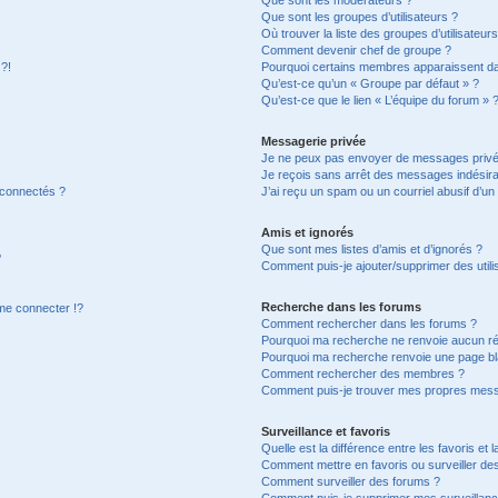
Que sont les groupes d’utilisateurs ?
Où trouver la liste des groupes d’utilisateur
Comment devenir chef de groupe ?
 ?!
Pourquoi certains membres apparaissent dan
Qu’est-ce qu’un « Groupe par défaut » ?
Qu’est-ce que le lien « L’équipe du forum » 
Messagerie privée
Je ne peux pas envoyer de messages privé
Je reçois sans arrêt des messages indésira
 connectés ?
J’ai reçu un spam ou un courriel abusif d’u
Amis et ignorés
Que sont mes listes d’amis et d’ignorés ?
?
Comment puis-je ajouter/supprimer des utilis
Recherche dans les forums
e connecter !?
Comment rechercher dans les forums ?
Pourquoi ma recherche ne renvoie aucun ré
Pourquoi ma recherche renvoie une page bl
Comment rechercher des membres ?
Comment puis-je trouver mes propres mess
Surveillance et favoris
Quelle est la différence entre les favoris et l
Comment mettre en favoris ou surveiller des
Comment surveiller des forums ?
Comment puis-je supprimer mes surveillanc