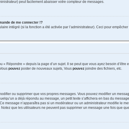
ministrateur) peut facilement abaisser votre compteur de messages.
mande de me connecter !?
re intégré (si la fonction a été activée par l’administrateur). Ceci pour empêcher l’u
 « Répondre » depuis la page d’un sujet. Il se peut que vous ayez besoin d’être e
: Vous
pouvez
poster de nouveaux sujets, Vous
pouvez
joindre des fichiers, etc.
modifier ou supprimer que vos propres messages. Vous pouvez modifier un message
lqu’un a déjà répondu au message, un petit texte s’affichera en bas du message ind
n. Ce message n’apparaîtra pas si un modérateur ou un administrateur modifie le mes
ive. Notez que les utilisateurs ne peuvent pas supprimer un message une fois que qu