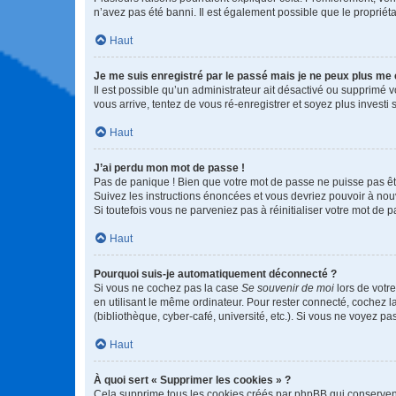
n’avez pas été banni. Il est également possible que le propriétair
Haut
Je me suis enregistré par le passé mais je ne peux plus me
Il est possible qu’un administrateur ait désactivé ou supprimé 
vous arrive, tentez de vous ré-enregistrer et soyez plus investi s
Haut
J’ai perdu mon mot de passe !
Pas de panique ! Bien que votre mot de passe ne puisse pas être
Suivez les instructions énoncées et vous devriez pouvoir à no
Si toutefois vous ne parveniez pas à réinitialiser votre mot de 
Haut
Pourquoi suis-je automatiquement déconnecté ?
Si vous ne cochez pas la case
Se souvenir de moi
lors de votr
en utilisant le même ordinateur. Pour rester connecté, cochez 
(bibliothèque, cyber-café, université, etc.). Si vous ne voyez pa
Haut
À quoi sert « Supprimer les cookies » ?
Cela supprime tous les cookies créés par phpBB qui conservent v