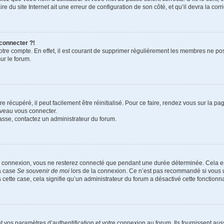
e du site Internet ait une erreur de configuration de son côté, et qu’il devra la corri
 connecter ?!
votre compte. En effet, il est courant de supprimer régulièrement les membres ne pos
ur le forum.
 récupéré, il peut facilement être réinitialisé. Pour ce faire, rendez vous sur la p
uveau vous connecter.
passe, contactez un administrateur du forum.
e connexion, vous ne resterez connecté que pendant une durée déterminée. Cela em
la case
Se souvenir de moi
lors de la connexion. Ce n’est pas recommandé si vous u
s cette case, cela signifie qu’un administrateur du forum a désactivé cette fonctionna
os paramètres d’authentification et votre connexion au forum. Ils fournissent aussi