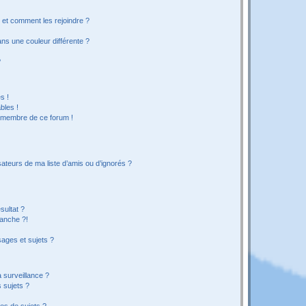
s et comment les rejoindre ?
s une couleur différente ?
?
s !
bles !
n membre de ce forum !
ateurs de ma liste d’amis ou d’ignorés ?
sultat ?
anche ?!
ages et sujets ?
a surveillance ?
 sujets ?
es de sujets ?