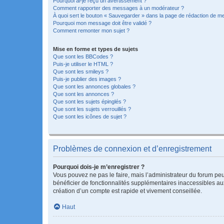
Pourquoi ai-je reçu un avertissement ?
Comment rapporter des messages à un modérateur ?
À quoi sert le bouton « Sauvegarder » dans la page de rédaction de 
Pourquoi mon message doit être validé ?
Comment remonter mon sujet ?
Mise en forme et types de sujets
Que sont les BBCodes ?
Puis-je utiliser le HTML ?
Que sont les smileys ?
Puis-je publier des images ?
Que sont les annonces globales ?
Que sont les annonces ?
Que sont les sujets épinglés ?
Que sont les sujets verrouillés ?
Que sont les icônes de sujet ?
Problèmes de connexion et d’enregistrement
Pourquoi dois-je m’enregistrer ?
Vous pouvez ne pas le faire, mais l’administrateur du forum peu
bénéficier de fonctionnalités supplémentaires inaccessibles au
création d’un compte est rapide et vivement conseillée.
Haut