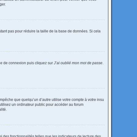
ger.
tant pas pour réduire la taille de la base de données. Si cela
age de connexion puis cliquez sur
J’ai oublié mon mot de passe
.
pêche que quelqu’un d’autre utilise votre compte à votre insu
tilisez un ordinateur public pour accéder au forum
lité.
 des fonctionnalités telles que les indicateurs de lecture des