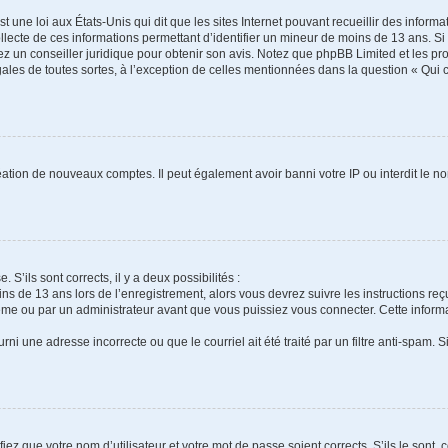
t une loi aux États-Unis qui dit que les sites Internet pouvant recueillir des infor
ollecte de ces informations permettant d’identifier un mineur de moins de 13 ans. S
tez un conseiller juridique pour obtenir son avis. Notez que phpBB Limited et les pr
gales de toutes sortes, à l’exception de celles mentionnées dans la question « Qui
réation de nouveaux comptes. Il peut également avoir banni votre IP ou interdit le no
 S’ils sont corrects, il y a deux possibilités :
ins de 13 ans lors de l’enregistrement, alors vous devrez suivre les instructions r
me ou par un administrateur avant que vous puissiez vous connecter. Cette informat
rni une adresse incorrecte ou que le courriel ait été traité par un filtre anti-spam. S
iez que votre nom d’utilisateur et votre mot de passe soient corrects. S’ils le sont,