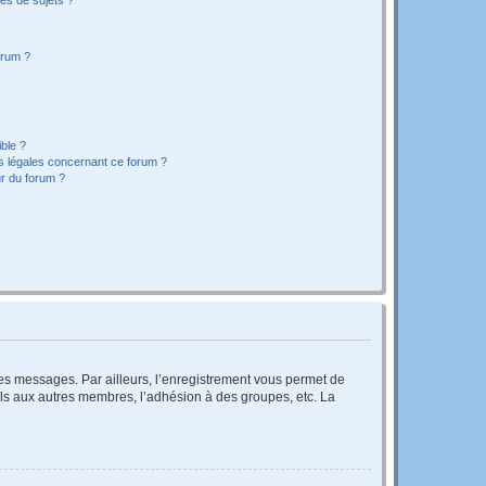
orum ?
ible ?
ns légales concernant ce forum ?
r du forum ?
 des messages. Par ailleurs, l’enregistrement vous permet de
els aux autres membres, l’adhésion à des groupes, etc. La