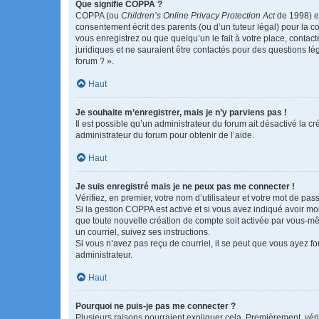
Que signifie COPPA ?
COPPA (ou
Children’s Online Privacy Protection Act
de 1998) es
consentement écrit des parents (ou d’un tuteur légal) pour la c
vous enregistrez ou que quelqu’un le fait à votre place, contac
juridiques et ne sauraient être contactés pour des questions lé
forum ? ».
Haut
Je souhaite m’enregistrer, mais je n’y parviens pas !
Il est possible qu’un administrateur du forum ait désactivé la c
administrateur du forum pour obtenir de l’aide.
Haut
Je suis enregistré mais je ne peux pas me connecter !
Vérifiez, en premier, votre nom d’utilisateur et votre mot de passe.
Si la gestion COPPA est active et si vous avez indiqué avoir mo
que toute nouvelle création de compte soit activée par vous-mê
un courriel, suivez ses instructions.
Si vous n’avez pas reçu de courriel, il se peut que vous ayez fou
administrateur.
Haut
Pourquoi ne puis-je pas me connecter ?
Plusieurs raisons pourraient expliquer cela. Premièrement, vérif