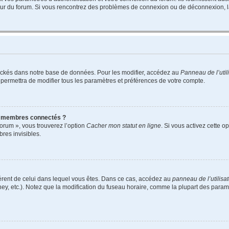
teur du forum. Si vous rencontrez des problèmes de connexion ou de déconnexion, l
ockés dans notre base de données. Pour les modifier, accédez au
Panneau de l’util
 permettra de modifier tous les paramètres et préférences de votre compte.
s membres connectés ?
forum », vous trouverez l’option
Cacher mon statut en ligne
. Si vous activez cette o
es invisibles.
ifférent de celui dans lequel vous êtes. Dans ce cas, accédez au
panneau de l’utilisa
ney, etc.). Notez que la modification du fuseau horaire, comme la plupart des para