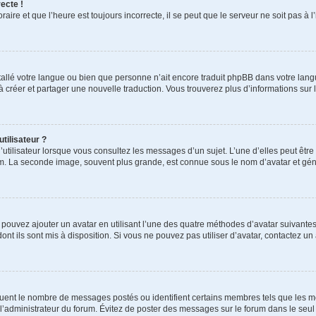
ecte !
aire et que l’heure est toujours incorrecte, il se peut que le serveur ne soit pas à
installé votre langue ou bien que personne n’ait encore traduit phpBB dans votre l
s à créer et partager une nouvelle traduction. Vous trouverez plus d’informations sur l
tilisateur ?
utilisateur lorsque vous consultez les messages d’un sujet. L’une d’elles peut êtr
rum. La seconde image, souvent plus grande, est connue sous le nom d’avatar et 
s pouvez ajouter un avatar en utilisant l’une des quatre méthodes d’avatar suivantes 
ont ils sont mis à disposition. Si vous ne pouvez pas utiliser d’avatar, contactez un
iquent le nombre de messages postés ou identifient certains membres tels que les 
ar l’administrateur du forum. Évitez de poster des messages sur le forum dans le seu