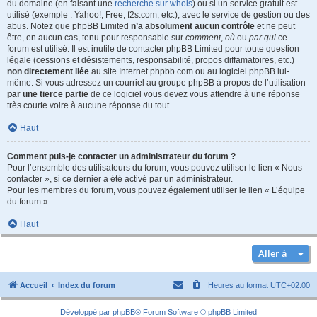
du domaine (en faisant une
recherche sur whois
) ou si un service gratuit est
utilisé (exemple : Yahoo!, Free, f2s.com, etc.), avec le service de gestion ou des
abus. Notez que phpBB Limited
n’a absolument aucun contrôle
et ne peut
être, en aucun cas, tenu pour responsable sur
comment
,
où
ou
par qui
ce
forum est utilisé. Il est inutile de contacter phpBB Limited pour toute question
légale (cessions et désistements, responsabilité, propos diffamatoires, etc.)
non directement liée
au site Internet phpbb.com ou au logiciel phpBB lui-
même. Si vous adressez un courriel au groupe phpBB à propos de l’utilisation
par une tierce partie
de ce logiciel vous devez vous attendre à une réponse
très courte voire à aucune réponse du tout.
Haut
Comment puis-je contacter un administrateur du forum ?
Pour l’ensemble des utilisateurs du forum, vous pouvez utiliser le lien « Nous
contacter », si ce dernier a été activé par un administrateur.
Pour les membres du forum, vous pouvez également utiliser le lien « L’équipe
du forum ».
Haut
Aller à
Accueil
Index du forum
Heures au format
UTC+02:00
Développé par
phpBB
® Forum Software © phpBB Limited