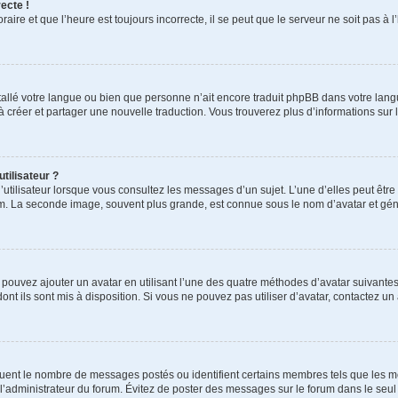
ecte !
aire et que l’heure est toujours incorrecte, il se peut que le serveur ne soit pas à
installé votre langue ou bien que personne n’ait encore traduit phpBB dans votre l
s à créer et partager une nouvelle traduction. Vous trouverez plus d’informations sur l
tilisateur ?
utilisateur lorsque vous consultez les messages d’un sujet. L’une d’elles peut êtr
rum. La seconde image, souvent plus grande, est connue sous le nom d’avatar et 
s pouvez ajouter un avatar en utilisant l’une des quatre méthodes d’avatar suivantes 
ont ils sont mis à disposition. Si vous ne pouvez pas utiliser d’avatar, contactez un
iquent le nombre de messages postés ou identifient certains membres tels que les 
ar l’administrateur du forum. Évitez de poster des messages sur le forum dans le seu