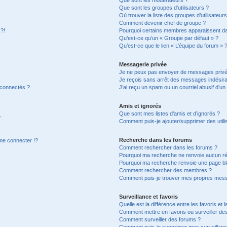
Que sont les groupes d’utilisateurs ?
Où trouver la liste des groupes d’utilisateur
Comment devenir chef de groupe ?
 ?!
Pourquoi certains membres apparaissent dan
Qu’est-ce qu’un « Groupe par défaut » ?
Qu’est-ce que le lien « L’équipe du forum » 
Messagerie privée
Je ne peux pas envoyer de messages privé
Je reçois sans arrêt des messages indésira
 connectés ?
J’ai reçu un spam ou un courriel abusif d’u
Amis et ignorés
Que sont mes listes d’amis et d’ignorés ?
?
Comment puis-je ajouter/supprimer des utilis
Recherche dans les forums
e connecter !?
Comment rechercher dans les forums ?
Pourquoi ma recherche ne renvoie aucun ré
Pourquoi ma recherche renvoie une page bl
Comment rechercher des membres ?
Comment puis-je trouver mes propres mess
Surveillance et favoris
Quelle est la différence entre les favoris et l
Comment mettre en favoris ou surveiller des
Comment surveiller des forums ?
Comment puis-je supprimer mes surveillanc