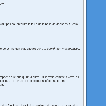
ger.
tant pas pour réduire la taille de la base de données. Si cela
age de connexion puis cliquez sur
J’ai oublié mon mot de passe
.
pêche que quelqu’un d’autre utilise votre compte à votre insu
tilisez un ordinateur public pour accéder au forum
lité.
 des fonctionnalités telles que les indicateurs de lecture des