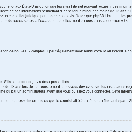
t une loi aux États-Unis qui dit que les sites Internet pouvant recueillir des infor
ollecte de ces informations permettant d’identifier un mineur de moins de 13 ans. S
tez un conseiller juridique pour obtenir son avis. Notez que phpBB Limited et les pr
gales de toutes sortes, à l’exception de celles mentionnées dans la question « Qui
réation de nouveaux comptes. Il peut également avoir banni votre IP ou interdit le no
 S’ils sont corrects, il y a deux possibilités :
ins de 13 ans lors de l’enregistrement, alors vous devrez suivre les instructions r
me ou par un administrateur avant que vous puissiez vous connecter. Cette informat
rni une adresse incorrecte ou que le courriel ait été traité par un filtre anti-spam. S
iez que votre nom d’utilisateur et votre mot de passe soient corrects. S’ils le sont,