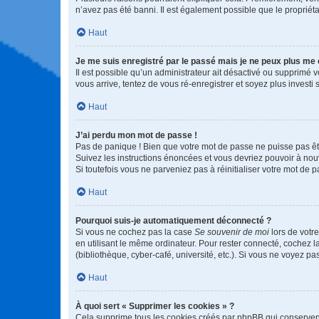
n’avez pas été banni. Il est également possible que le propriétair
Haut
Je me suis enregistré par le passé mais je ne peux plus me
Il est possible qu’un administrateur ait désactivé ou supprimé 
vous arrive, tentez de vous ré-enregistrer et soyez plus investi s
Haut
J’ai perdu mon mot de passe !
Pas de panique ! Bien que votre mot de passe ne puisse pas être
Suivez les instructions énoncées et vous devriez pouvoir à no
Si toutefois vous ne parveniez pas à réinitialiser votre mot de 
Haut
Pourquoi suis-je automatiquement déconnecté ?
Si vous ne cochez pas la case
Se souvenir de moi
lors de votr
en utilisant le même ordinateur. Pour rester connecté, cochez 
(bibliothèque, cyber-café, université, etc.). Si vous ne voyez pa
Haut
À quoi sert « Supprimer les cookies » ?
Cela supprime tous les cookies créés par phpBB qui conservent v