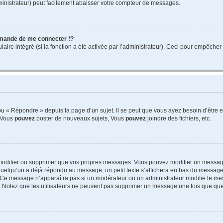
ministrateur) peut facilement abaisser votre compteur de messages.
mande de me connecter !?
re intégré (si la fonction a été activée par l’administrateur). Ceci pour empêcher l’u
 « Répondre » depuis la page d’un sujet. Il se peut que vous ayez besoin d’être e
: Vous
pouvez
poster de nouveaux sujets, Vous
pouvez
joindre des fichiers, etc.
modifier ou supprimer que vos propres messages. Vous pouvez modifier un message
lqu’un a déjà répondu au message, un petit texte s’affichera en bas du message ind
n. Ce message n’apparaîtra pas si un modérateur ou un administrateur modifie le mes
ive. Notez que les utilisateurs ne peuvent pas supprimer un message une fois que qu