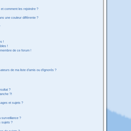
s et comment les rejoindre ?
s une couleur différente ?
?
s !
bles !
n membre de ce forum !
ateurs de ma liste d’amis ou d’ignorés ?
sultat ?
anche ?!
ages et sujets ?
a surveillance ?
 sujets ?
es de sujets ?