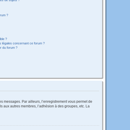
orum ?
ible ?
ns légales concernant ce forum ?
r du forum ?
 des messages. Par ailleurs, l’enregistrement vous permet de
els aux autres membres, l’adhésion à des groupes, etc. La