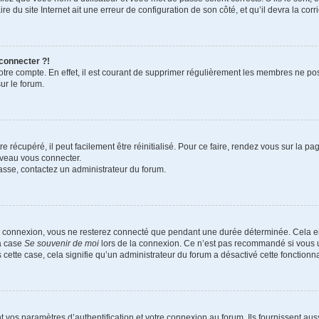
e du site Internet ait une erreur de configuration de son côté, et qu’il devra la corri
 connecter ?!
votre compte. En effet, il est courant de supprimer régulièrement les membres ne pos
ur le forum.
 récupéré, il peut facilement être réinitialisé. Pour ce faire, rendez vous sur la p
uveau vous connecter.
passe, contactez un administrateur du forum.
e connexion, vous ne resterez connecté que pendant une durée déterminée. Cela em
la case
Se souvenir de moi
lors de la connexion. Ce n’est pas recommandé si vous u
s cette case, cela signifie qu’un administrateur du forum a désactivé cette fonctionna
os paramètres d’authentification et votre connexion au forum. Ils fournissent aussi