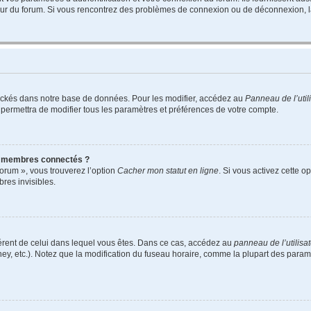
teur du forum. Si vous rencontrez des problèmes de connexion ou de déconnexion, l
ockés dans notre base de données. Pour les modifier, accédez au
Panneau de l’util
 permettra de modifier tous les paramètres et préférences de votre compte.
s membres connectés ?
forum », vous trouverez l’option
Cacher mon statut en ligne
. Si vous activez cette o
es invisibles.
ifférent de celui dans lequel vous êtes. Dans ce cas, accédez au
panneau de l’utilisa
ney, etc.). Notez que la modification du fuseau horaire, comme la plupart des para