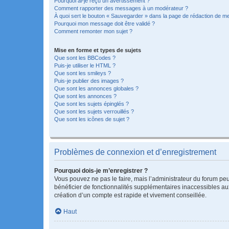
Pourquoi ai-je reçu un avertissement ?
Comment rapporter des messages à un modérateur ?
À quoi sert le bouton « Sauvegarder » dans la page de rédaction de 
Pourquoi mon message doit être validé ?
Comment remonter mon sujet ?
Mise en forme et types de sujets
Que sont les BBCodes ?
Puis-je utiliser le HTML ?
Que sont les smileys ?
Puis-je publier des images ?
Que sont les annonces globales ?
Que sont les annonces ?
Que sont les sujets épinglés ?
Que sont les sujets verrouillés ?
Que sont les icônes de sujet ?
Problèmes de connexion et d’enregistrement
Pourquoi dois-je m’enregistrer ?
Vous pouvez ne pas le faire, mais l’administrateur du forum peu
bénéficier de fonctionnalités supplémentaires inaccessibles au
création d’un compte est rapide et vivement conseillée.
Haut