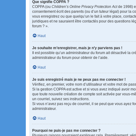
Que signifie COPPA ?
COPPA (ou
Children’s Online Privacy Protection Act
de 1998) es
consentement écrit des parents (ou d’un tuteur légal) pour la c
vous enregistrez ou que quelqu’un le fait à votre place, contac
juridiques et ne sauraient être contactés pour des questions lé
forum ? ».
Haut
Je souhaite m’enregistrer, mais je n’y parviens pas !
Il est possible qu’un administrateur du forum ait désactivé la c
administrateur du forum pour obtenir de l’aide.
Haut
Je suis enregistré mais je ne peux pas me connecter !
Vérifiez, en premier, votre nom d’utilisateur et votre mot de passe.
Si la gestion COPPA est active et si vous avez indiqué avoir mo
que toute nouvelle création de compte soit activée par vous-mê
un courriel, suivez ses instructions.
Si vous n’avez pas reçu de courriel, il se peut que vous ayez fou
administrateur.
Haut
Pourquoi ne puis-je pas me connecter ?
Plusieurs raisons pourraient expliquer cela. Premièrement, vérif