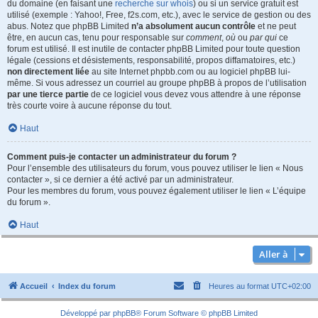
du domaine (en faisant une
recherche sur whois
) ou si un service gratuit est
utilisé (exemple : Yahoo!, Free, f2s.com, etc.), avec le service de gestion ou des
abus. Notez que phpBB Limited
n’a absolument aucun contrôle
et ne peut
être, en aucun cas, tenu pour responsable sur
comment
,
où
ou
par qui
ce
forum est utilisé. Il est inutile de contacter phpBB Limited pour toute question
légale (cessions et désistements, responsabilité, propos diffamatoires, etc.)
non directement liée
au site Internet phpbb.com ou au logiciel phpBB lui-
même. Si vous adressez un courriel au groupe phpBB à propos de l’utilisation
par une tierce partie
de ce logiciel vous devez vous attendre à une réponse
très courte voire à aucune réponse du tout.
Haut
Comment puis-je contacter un administrateur du forum ?
Pour l’ensemble des utilisateurs du forum, vous pouvez utiliser le lien « Nous
contacter », si ce dernier a été activé par un administrateur.
Pour les membres du forum, vous pouvez également utiliser le lien « L’équipe
du forum ».
Haut
Aller à
Accueil
Index du forum
Heures au format
UTC+02:00
Développé par
phpBB
® Forum Software © phpBB Limited