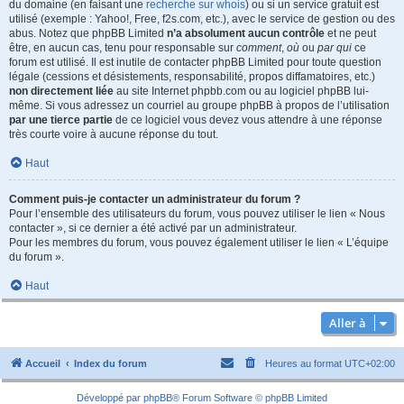
du domaine (en faisant une
recherche sur whois
) ou si un service gratuit est
utilisé (exemple : Yahoo!, Free, f2s.com, etc.), avec le service de gestion ou des
abus. Notez que phpBB Limited
n’a absolument aucun contrôle
et ne peut
être, en aucun cas, tenu pour responsable sur
comment
,
où
ou
par qui
ce
forum est utilisé. Il est inutile de contacter phpBB Limited pour toute question
légale (cessions et désistements, responsabilité, propos diffamatoires, etc.)
non directement liée
au site Internet phpbb.com ou au logiciel phpBB lui-
même. Si vous adressez un courriel au groupe phpBB à propos de l’utilisation
par une tierce partie
de ce logiciel vous devez vous attendre à une réponse
très courte voire à aucune réponse du tout.
Haut
Comment puis-je contacter un administrateur du forum ?
Pour l’ensemble des utilisateurs du forum, vous pouvez utiliser le lien « Nous
contacter », si ce dernier a été activé par un administrateur.
Pour les membres du forum, vous pouvez également utiliser le lien « L’équipe
du forum ».
Haut
Aller à
Accueil
Index du forum
Heures au format
UTC+02:00
Développé par
phpBB
® Forum Software © phpBB Limited