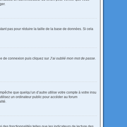
ger.
tant pas pour réduire la taille de la base de données. Si cela
age de connexion puis cliquez sur
J’ai oublié mon mot de passe
.
pêche que quelqu’un d’autre utilise votre compte à votre insu
tilisez un ordinateur public pour accéder au forum
lité.
 des fonctionnalités telles que les indicateurs de lecture des