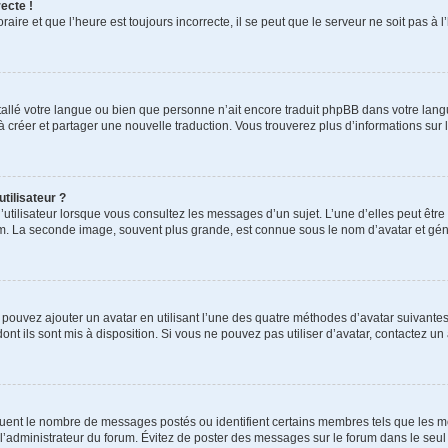
ecte !
aire et que l’heure est toujours incorrecte, il se peut que le serveur ne soit pas à
installé votre langue ou bien que personne n’ait encore traduit phpBB dans votre l
s à créer et partager une nouvelle traduction. Vous trouverez plus d’informations sur l
tilisateur ?
utilisateur lorsque vous consultez les messages d’un sujet. L’une d’elles peut êtr
rum. La seconde image, souvent plus grande, est connue sous le nom d’avatar et 
s pouvez ajouter un avatar en utilisant l’une des quatre méthodes d’avatar suivantes 
ont ils sont mis à disposition. Si vous ne pouvez pas utiliser d’avatar, contactez un
iquent le nombre de messages postés ou identifient certains membres tels que les 
ar l’administrateur du forum. Évitez de poster des messages sur le forum dans le seu