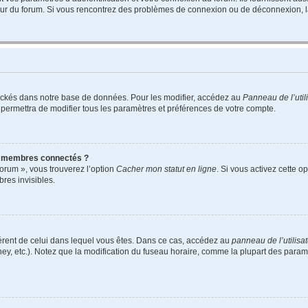
teur du forum. Si vous rencontrez des problèmes de connexion ou de déconnexion, l
ockés dans notre base de données. Pour les modifier, accédez au
Panneau de l’util
 permettra de modifier tous les paramètres et préférences de votre compte.
s membres connectés ?
forum », vous trouverez l’option
Cacher mon statut en ligne
. Si vous activez cette o
es invisibles.
ifférent de celui dans lequel vous êtes. Dans ce cas, accédez au
panneau de l’utilisa
ney, etc.). Notez que la modification du fuseau horaire, comme la plupart des para