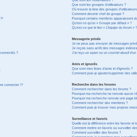
Que sont les groupes d’utilisateurs ?
Où trouver la liste des groupes d’utilisateur
Comment devenir chef de groupe ?
 ?!
Pourquoi certains membres apparaissent dan
Qu’est-ce qu’un « Groupe par défaut » ?
Qu’est-ce que le lien « L’équipe du forum » 
Messagerie privée
Je ne peux pas envoyer de messages privé
Je reçois sans arrêt des messages indésira
 connectés ?
J’ai reçu un spam ou un courriel abusif d’u
Amis et ignorés
Que sont mes listes d’amis et d’ignorés ?
?
Comment puis-je ajouter/supprimer des utilis
Recherche dans les forums
e connecter !?
Comment rechercher dans les forums ?
Pourquoi ma recherche ne renvoie aucun ré
Pourquoi ma recherche renvoie une page bl
Comment rechercher des membres ?
Comment puis-je trouver mes propres mess
Surveillance et favoris
Quelle est la différence entre les favoris et l
Comment mettre en favoris ou surveiller des
Comment surveiller des forums ?
Comment puis-je supprimer mes surveillanc