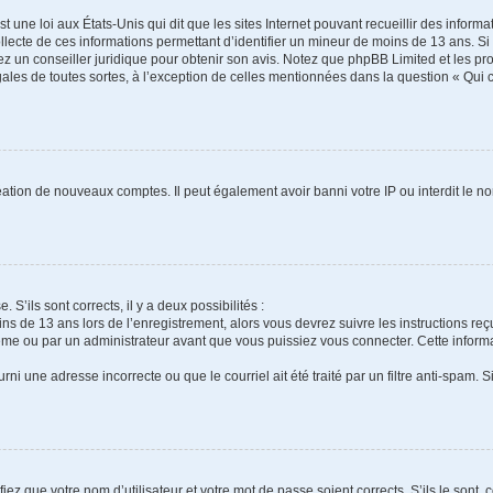
t une loi aux États-Unis qui dit que les sites Internet pouvant recueillir des infor
ollecte de ces informations permettant d’identifier un mineur de moins de 13 ans. S
tez un conseiller juridique pour obtenir son avis. Notez que phpBB Limited et les pr
gales de toutes sortes, à l’exception de celles mentionnées dans la question « Qui
réation de nouveaux comptes. Il peut également avoir banni votre IP ou interdit le no
 S’ils sont corrects, il y a deux possibilités :
ins de 13 ans lors de l’enregistrement, alors vous devrez suivre les instructions r
me ou par un administrateur avant que vous puissiez vous connecter. Cette informat
rni une adresse incorrecte ou que le courriel ait été traité par un filtre anti-spam. S
iez que votre nom d’utilisateur et votre mot de passe soient corrects. S’ils le sont,