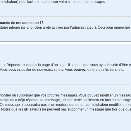
ministrateur) peut facilement abaisser votre compteur de messages.
mande de me connecter !?
re intégré (si la fonction a été activée par l’administrateur). Ceci pour empêcher l’u
 « Répondre » depuis la page d’un sujet. Il se peut que vous ayez besoin d’être e
: Vous
pouvez
poster de nouveaux sujets, Vous
pouvez
joindre des fichiers, etc.
modifier ou supprimer que vos propres messages. Vous pouvez modifier un message
lqu’un a déjà répondu au message, un petit texte s’affichera en bas du message ind
n. Ce message n’apparaîtra pas si un modérateur ou un administrateur modifie le mes
ive. Notez que les utilisateurs ne peuvent pas supprimer un message une fois que qu