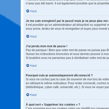
n’avez pas été banni. Il est également possible que le propriétair
Haut
Je me suis enregistré par le passé mais je ne peux plus me
Il est possible qu’un administrateur ait désactivé ou supprimé 
vous arrive, tentez de vous ré-enregistrer et soyez plus investi s
Haut
J’ai perdu mon mot de passe !
Pas de panique ! Bien que votre mot de passe ne puisse pas être
Suivez les instructions énoncées et vous devriez pouvoir à no
Si toutefois vous ne parveniez pas à réinitialiser votre mot de 
Haut
Pourquoi suis-je automatiquement déconnecté ?
Si vous ne cochez pas la case
Se souvenir de moi
lors de votr
en utilisant le même ordinateur. Pour rester connecté, cochez 
(bibliothèque, cyber-café, université, etc.). Si vous ne voyez pa
Haut
À quoi sert « Supprimer les cookies » ?
Cela supprime tous les cookies créés par phpBB qui conservent v