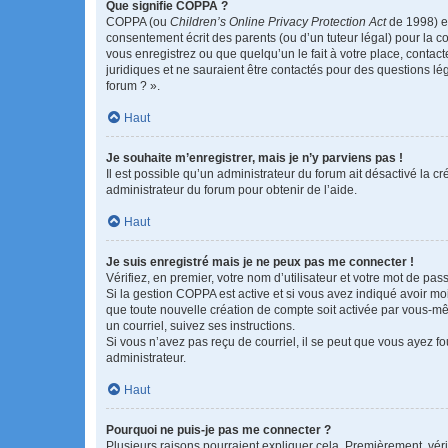
Que signifie COPPA ?
COPPA (ou
Children’s Online Privacy Protection Act
de 1998) es
consentement écrit des parents (ou d’un tuteur légal) pour la c
vous enregistrez ou que quelqu’un le fait à votre place, contac
juridiques et ne sauraient être contactés pour des questions lé
forum ? ».
Haut
Je souhaite m’enregistrer, mais je n’y parviens pas !
Il est possible qu’un administrateur du forum ait désactivé la c
administrateur du forum pour obtenir de l’aide.
Haut
Je suis enregistré mais je ne peux pas me connecter !
Vérifiez, en premier, votre nom d’utilisateur et votre mot de passe.
Si la gestion COPPA est active et si vous avez indiqué avoir mo
que toute nouvelle création de compte soit activée par vous-mê
un courriel, suivez ses instructions.
Si vous n’avez pas reçu de courriel, il se peut que vous ayez fou
administrateur.
Haut
Pourquoi ne puis-je pas me connecter ?
Plusieurs raisons pourraient expliquer cela. Premièrement, vérif