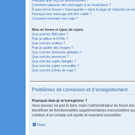
Pourquoi ai-je reçu un avertissement ?
Comment rapporter des messages à un modérateur ?
À quoi sert le bouton « Sauvegarder » dans la page de rédaction de 
Pourquoi mon message doit être validé ?
Comment remonter mon sujet ?
Mise en forme et types de sujets
Que sont les BBCodes ?
Puis-je utiliser le HTML ?
Que sont les smileys ?
Puis-je publier des images ?
Que sont les annonces globales ?
Que sont les annonces ?
Que sont les sujets épinglés ?
Que sont les sujets verrouillés ?
Que sont les icônes de sujet ?
Problèmes de connexion et d’enregistrement
Pourquoi dois-je m’enregistrer ?
Vous pouvez ne pas le faire, mais l’administrateur du forum peu
bénéficier de fonctionnalités supplémentaires inaccessibles au
création d’un compte est rapide et vivement conseillée.
Haut