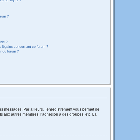
orum ?
ible ?
ns légales concernant ce forum ?
r du forum ?
 des messages. Par ailleurs, l’enregistrement vous permet de
els aux autres membres, l’adhésion à des groupes, etc. La