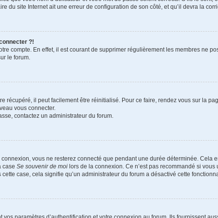
e du site Internet ait une erreur de configuration de son côté, et qu’il devra la corri
 connecter ?!
votre compte. En effet, il est courant de supprimer régulièrement les membres ne pos
ur le forum.
 récupéré, il peut facilement être réinitialisé. Pour ce faire, rendez vous sur la p
uveau vous connecter.
passe, contactez un administrateur du forum.
e connexion, vous ne resterez connecté que pendant une durée déterminée. Cela em
la case
Se souvenir de moi
lors de la connexion. Ce n’est pas recommandé si vous u
s cette case, cela signifie qu’un administrateur du forum a désactivé cette fonctionna
os paramètres d’authentification et votre connexion au forum. Ils fournissent aussi