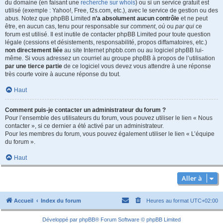
du domaine (en faisant une
recherche sur whois
) ou si un service gratuit est
utilisé (exemple : Yahoo!, Free, f2s.com, etc.), avec le service de gestion ou des
abus. Notez que phpBB Limited
n’a absolument aucun contrôle
et ne peut
être, en aucun cas, tenu pour responsable sur
comment
,
où
ou
par qui
ce
forum est utilisé. Il est inutile de contacter phpBB Limited pour toute question
légale (cessions et désistements, responsabilité, propos diffamatoires, etc.)
non directement liée
au site Internet phpbb.com ou au logiciel phpBB lui-
même. Si vous adressez un courriel au groupe phpBB à propos de l’utilisation
par une tierce partie
de ce logiciel vous devez vous attendre à une réponse
très courte voire à aucune réponse du tout.
Haut
Comment puis-je contacter un administrateur du forum ?
Pour l’ensemble des utilisateurs du forum, vous pouvez utiliser le lien « Nous
contacter », si ce dernier a été activé par un administrateur.
Pour les membres du forum, vous pouvez également utiliser le lien « L’équipe
du forum ».
Haut
Aller à
Accueil
Index du forum
Heures au format
UTC+02:00
Développé par
phpBB
® Forum Software © phpBB Limited