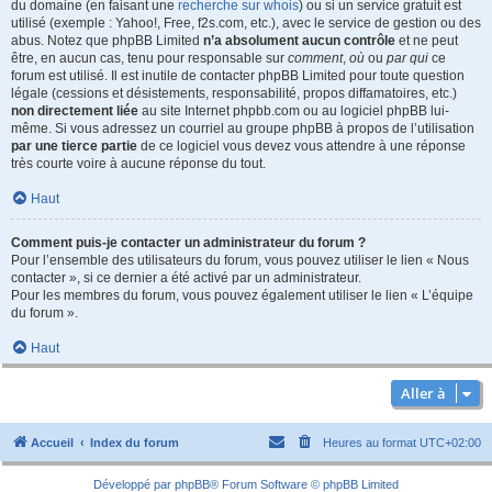
du domaine (en faisant une
recherche sur whois
) ou si un service gratuit est
utilisé (exemple : Yahoo!, Free, f2s.com, etc.), avec le service de gestion ou des
abus. Notez que phpBB Limited
n’a absolument aucun contrôle
et ne peut
être, en aucun cas, tenu pour responsable sur
comment
,
où
ou
par qui
ce
forum est utilisé. Il est inutile de contacter phpBB Limited pour toute question
légale (cessions et désistements, responsabilité, propos diffamatoires, etc.)
non directement liée
au site Internet phpbb.com ou au logiciel phpBB lui-
même. Si vous adressez un courriel au groupe phpBB à propos de l’utilisation
par une tierce partie
de ce logiciel vous devez vous attendre à une réponse
très courte voire à aucune réponse du tout.
Haut
Comment puis-je contacter un administrateur du forum ?
Pour l’ensemble des utilisateurs du forum, vous pouvez utiliser le lien « Nous
contacter », si ce dernier a été activé par un administrateur.
Pour les membres du forum, vous pouvez également utiliser le lien « L’équipe
du forum ».
Haut
Aller à
Accueil
Index du forum
Heures au format
UTC+02:00
Développé par
phpBB
® Forum Software © phpBB Limited