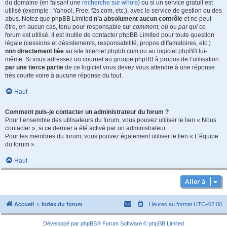
du domaine (en faisant une
recherche sur whois
) ou si un service gratuit est
utilisé (exemple : Yahoo!, Free, f2s.com, etc.), avec le service de gestion ou des
abus. Notez que phpBB Limited
n’a absolument aucun contrôle
et ne peut
être, en aucun cas, tenu pour responsable sur
comment
,
où
ou
par qui
ce
forum est utilisé. Il est inutile de contacter phpBB Limited pour toute question
légale (cessions et désistements, responsabilité, propos diffamatoires, etc.)
non directement liée
au site Internet phpbb.com ou au logiciel phpBB lui-
même. Si vous adressez un courriel au groupe phpBB à propos de l’utilisation
par une tierce partie
de ce logiciel vous devez vous attendre à une réponse
très courte voire à aucune réponse du tout.
Haut
Comment puis-je contacter un administrateur du forum ?
Pour l’ensemble des utilisateurs du forum, vous pouvez utiliser le lien « Nous
contacter », si ce dernier a été activé par un administrateur.
Pour les membres du forum, vous pouvez également utiliser le lien « L’équipe
du forum ».
Haut
Aller à
Accueil
Index du forum
Heures au format
UTC+02:00
Développé par
phpBB
® Forum Software © phpBB Limited