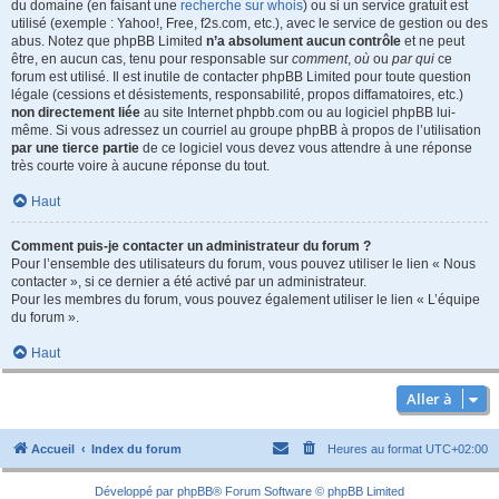
du domaine (en faisant une
recherche sur whois
) ou si un service gratuit est
utilisé (exemple : Yahoo!, Free, f2s.com, etc.), avec le service de gestion ou des
abus. Notez que phpBB Limited
n’a absolument aucun contrôle
et ne peut
être, en aucun cas, tenu pour responsable sur
comment
,
où
ou
par qui
ce
forum est utilisé. Il est inutile de contacter phpBB Limited pour toute question
légale (cessions et désistements, responsabilité, propos diffamatoires, etc.)
non directement liée
au site Internet phpbb.com ou au logiciel phpBB lui-
même. Si vous adressez un courriel au groupe phpBB à propos de l’utilisation
par une tierce partie
de ce logiciel vous devez vous attendre à une réponse
très courte voire à aucune réponse du tout.
Haut
Comment puis-je contacter un administrateur du forum ?
Pour l’ensemble des utilisateurs du forum, vous pouvez utiliser le lien « Nous
contacter », si ce dernier a été activé par un administrateur.
Pour les membres du forum, vous pouvez également utiliser le lien « L’équipe
du forum ».
Haut
Aller à
Accueil
Index du forum
Heures au format
UTC+02:00
Développé par
phpBB
® Forum Software © phpBB Limited