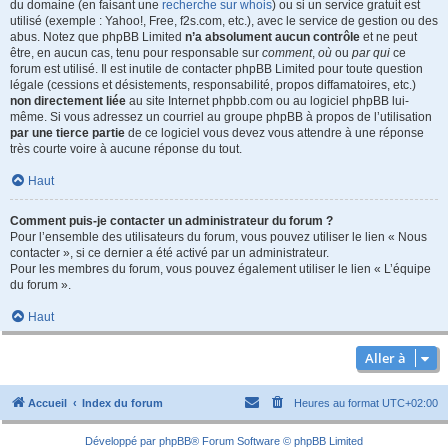
du domaine (en faisant une
recherche sur whois
) ou si un service gratuit est
utilisé (exemple : Yahoo!, Free, f2s.com, etc.), avec le service de gestion ou des
abus. Notez que phpBB Limited
n’a absolument aucun contrôle
et ne peut
être, en aucun cas, tenu pour responsable sur
comment
,
où
ou
par qui
ce
forum est utilisé. Il est inutile de contacter phpBB Limited pour toute question
légale (cessions et désistements, responsabilité, propos diffamatoires, etc.)
non directement liée
au site Internet phpbb.com ou au logiciel phpBB lui-
même. Si vous adressez un courriel au groupe phpBB à propos de l’utilisation
par une tierce partie
de ce logiciel vous devez vous attendre à une réponse
très courte voire à aucune réponse du tout.
Haut
Comment puis-je contacter un administrateur du forum ?
Pour l’ensemble des utilisateurs du forum, vous pouvez utiliser le lien « Nous
contacter », si ce dernier a été activé par un administrateur.
Pour les membres du forum, vous pouvez également utiliser le lien « L’équipe
du forum ».
Haut
Aller à
Accueil
Index du forum
Heures au format
UTC+02:00
Développé par
phpBB
® Forum Software © phpBB Limited