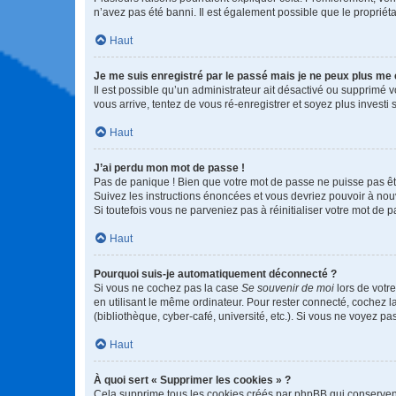
n’avez pas été banni. Il est également possible que le propriétair
Haut
Je me suis enregistré par le passé mais je ne peux plus me
Il est possible qu’un administrateur ait désactivé ou supprimé 
vous arrive, tentez de vous ré-enregistrer et soyez plus investi s
Haut
J’ai perdu mon mot de passe !
Pas de panique ! Bien que votre mot de passe ne puisse pas être
Suivez les instructions énoncées et vous devriez pouvoir à no
Si toutefois vous ne parveniez pas à réinitialiser votre mot de 
Haut
Pourquoi suis-je automatiquement déconnecté ?
Si vous ne cochez pas la case
Se souvenir de moi
lors de votr
en utilisant le même ordinateur. Pour rester connecté, cochez 
(bibliothèque, cyber-café, université, etc.). Si vous ne voyez pa
Haut
À quoi sert « Supprimer les cookies » ?
Cela supprime tous les cookies créés par phpBB qui conservent v