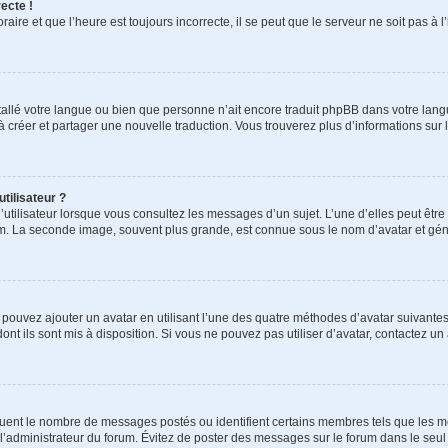
ecte !
aire et que l’heure est toujours incorrecte, il se peut que le serveur ne soit pas à
installé votre langue ou bien que personne n’ait encore traduit phpBB dans votre l
s à créer et partager une nouvelle traduction. Vous trouverez plus d’informations sur l
tilisateur ?
utilisateur lorsque vous consultez les messages d’un sujet. L’une d’elles peut êtr
rum. La seconde image, souvent plus grande, est connue sous le nom d’avatar et 
s pouvez ajouter un avatar en utilisant l’une des quatre méthodes d’avatar suivantes 
ont ils sont mis à disposition. Si vous ne pouvez pas utiliser d’avatar, contactez un
iquent le nombre de messages postés ou identifient certains membres tels que les 
ar l’administrateur du forum. Évitez de poster des messages sur le forum dans le seu