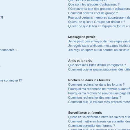
Que sont les groupes d’utilisateurs ?
Où trouver la liste des groupes d’utilisateur
Comment devenir chef de groupe ?
 ?!
Pourquoi certains membres apparaissent dan
Qu’est-ce qu’un « Groupe par défaut » ?
Qu’est-ce que le lien « L’équipe du forum » 
Messagerie privée
Je ne peux pas envoyer de messages privé
Je reçois sans arrêt des messages indésira
 connectés ?
J’ai reçu un spam ou un courriel abusif d’u
Amis et ignorés
Que sont mes listes d’amis et d’ignorés ?
?
Comment puis-je ajouter/supprimer des utilis
Recherche dans les forums
e connecter !?
Comment rechercher dans les forums ?
Pourquoi ma recherche ne renvoie aucun ré
Pourquoi ma recherche renvoie une page bl
Comment rechercher des membres ?
Comment puis-je trouver mes propres mess
Surveillance et favoris
Quelle est la différence entre les favoris et l
Comment mettre en favoris ou surveiller des
Comment surveiller des forums ?
Comment puis-je supprimer mes surveillanc