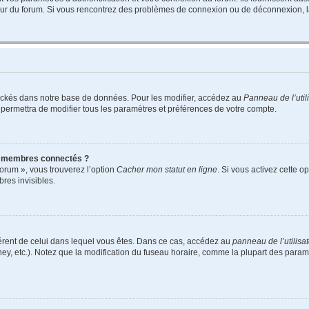
teur du forum. Si vous rencontrez des problèmes de connexion ou de déconnexion, l
ockés dans notre base de données. Pour les modifier, accédez au
Panneau de l’util
 permettra de modifier tous les paramètres et préférences de votre compte.
s membres connectés ?
forum », vous trouverez l’option
Cacher mon statut en ligne
. Si vous activez cette o
es invisibles.
ifférent de celui dans lequel vous êtes. Dans ce cas, accédez au
panneau de l’utilisa
ney, etc.). Notez que la modification du fuseau horaire, comme la plupart des para