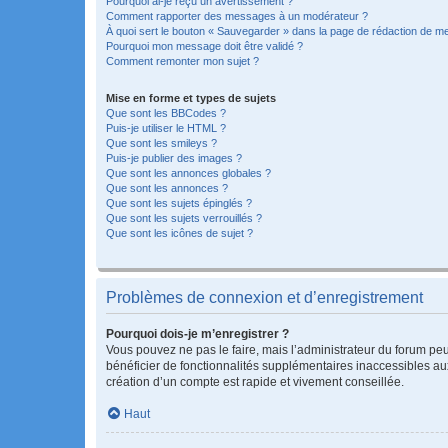
Pourquoi ai-je reçu un avertissement ?
Comment rapporter des messages à un modérateur ?
À quoi sert le bouton « Sauvegarder » dans la page de rédaction de 
Pourquoi mon message doit être validé ?
Comment remonter mon sujet ?
Mise en forme et types de sujets
Que sont les BBCodes ?
Puis-je utiliser le HTML ?
Que sont les smileys ?
Puis-je publier des images ?
Que sont les annonces globales ?
Que sont les annonces ?
Que sont les sujets épinglés ?
Que sont les sujets verrouillés ?
Que sont les icônes de sujet ?
Problèmes de connexion et d’enregistrement
Pourquoi dois-je m’enregistrer ?
Vous pouvez ne pas le faire, mais l’administrateur du forum peu
bénéficier de fonctionnalités supplémentaires inaccessibles au
création d’un compte est rapide et vivement conseillée.
Haut