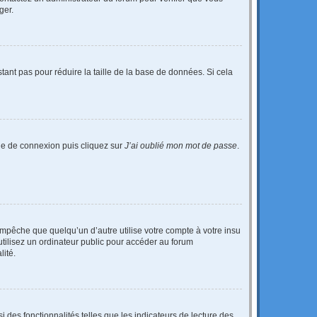
ger.
tant pas pour réduire la taille de la base de données. Si cela
age de connexion puis cliquez sur
J’ai oublié mon mot de passe
.
pêche que quelqu’un d’autre utilise votre compte à votre insu
tilisez un ordinateur public pour accéder au forum
lité.
 des fonctionnalités telles que les indicateurs de lecture des