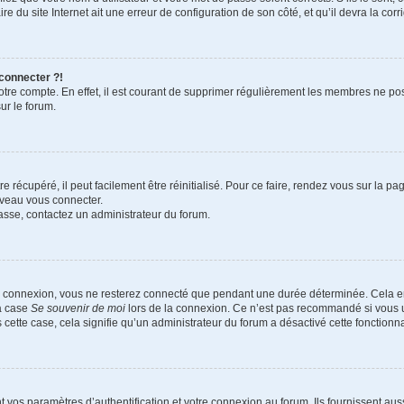
e du site Internet ait une erreur de configuration de son côté, et qu’il devra la corri
 connecter ?!
votre compte. En effet, il est courant de supprimer régulièrement les membres ne pos
ur le forum.
 récupéré, il peut facilement être réinitialisé. Pour ce faire, rendez vous sur la p
uveau vous connecter.
passe, contactez un administrateur du forum.
e connexion, vous ne resterez connecté que pendant une durée déterminée. Cela em
la case
Se souvenir de moi
lors de la connexion. Ce n’est pas recommandé si vous u
s cette case, cela signifie qu’un administrateur du forum a désactivé cette fonctionna
os paramètres d’authentification et votre connexion au forum. Ils fournissent aussi