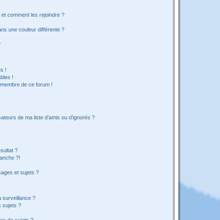
s et comment les rejoindre ?
s une couleur différente ?
?
s !
bles !
n membre de ce forum !
ateurs de ma liste d’amis ou d’ignorés ?
sultat ?
anche ?!
ages et sujets ?
a surveillance ?
 sujets ?
es de sujets ?