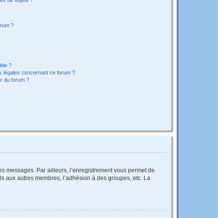
orum ?
ible ?
ns légales concernant ce forum ?
r du forum ?
 des messages. Par ailleurs, l’enregistrement vous permet de
els aux autres membres, l’adhésion à des groupes, etc. La