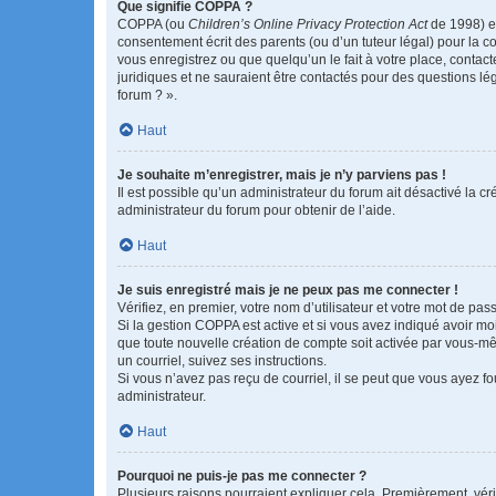
Que signifie COPPA ?
COPPA (ou
Children’s Online Privacy Protection Act
de 1998) es
consentement écrit des parents (ou d’un tuteur légal) pour la c
vous enregistrez ou que quelqu’un le fait à votre place, contac
juridiques et ne sauraient être contactés pour des questions lé
forum ? ».
Haut
Je souhaite m’enregistrer, mais je n’y parviens pas !
Il est possible qu’un administrateur du forum ait désactivé la c
administrateur du forum pour obtenir de l’aide.
Haut
Je suis enregistré mais je ne peux pas me connecter !
Vérifiez, en premier, votre nom d’utilisateur et votre mot de passe.
Si la gestion COPPA est active et si vous avez indiqué avoir mo
que toute nouvelle création de compte soit activée par vous-mê
un courriel, suivez ses instructions.
Si vous n’avez pas reçu de courriel, il se peut que vous ayez fou
administrateur.
Haut
Pourquoi ne puis-je pas me connecter ?
Plusieurs raisons pourraient expliquer cela. Premièrement, vérif