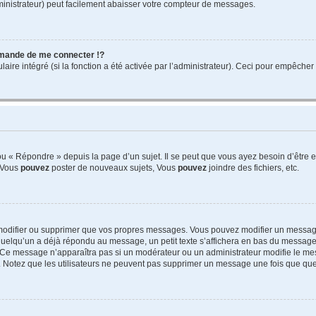
ministrateur) peut facilement abaisser votre compteur de messages.
mande de me connecter !?
re intégré (si la fonction a été activée par l’administrateur). Ceci pour empêcher l’u
 « Répondre » depuis la page d’un sujet. Il se peut que vous ayez besoin d’être e
: Vous
pouvez
poster de nouveaux sujets, Vous
pouvez
joindre des fichiers, etc.
modifier ou supprimer que vos propres messages. Vous pouvez modifier un message
lqu’un a déjà répondu au message, un petit texte s’affichera en bas du message ind
n. Ce message n’apparaîtra pas si un modérateur ou un administrateur modifie le mes
ive. Notez que les utilisateurs ne peuvent pas supprimer un message une fois que qu