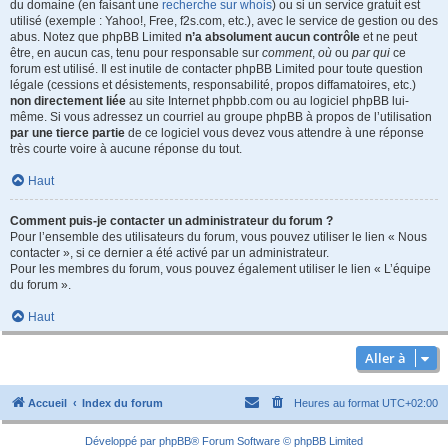
du domaine (en faisant une
recherche sur whois
) ou si un service gratuit est
utilisé (exemple : Yahoo!, Free, f2s.com, etc.), avec le service de gestion ou des
abus. Notez que phpBB Limited
n’a absolument aucun contrôle
et ne peut
être, en aucun cas, tenu pour responsable sur
comment
,
où
ou
par qui
ce
forum est utilisé. Il est inutile de contacter phpBB Limited pour toute question
légale (cessions et désistements, responsabilité, propos diffamatoires, etc.)
non directement liée
au site Internet phpbb.com ou au logiciel phpBB lui-
même. Si vous adressez un courriel au groupe phpBB à propos de l’utilisation
par une tierce partie
de ce logiciel vous devez vous attendre à une réponse
très courte voire à aucune réponse du tout.
Haut
Comment puis-je contacter un administrateur du forum ?
Pour l’ensemble des utilisateurs du forum, vous pouvez utiliser le lien « Nous
contacter », si ce dernier a été activé par un administrateur.
Pour les membres du forum, vous pouvez également utiliser le lien « L’équipe
du forum ».
Haut
Aller à
Accueil
Index du forum
Heures au format
UTC+02:00
Développé par
phpBB
® Forum Software © phpBB Limited