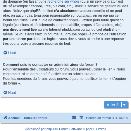
du domaine (en faisant une
recherche sur whois
) ou si un service gratuit est
utilisé (exemple : Yahoo!, Free, f2s.com, etc.), avec le service de gestion ou des
abus. Notez que phpBB Limited
n’a absolument aucun contrôle
et ne peut
être, en aucun cas, tenu pour responsable sur
comment
,
où
ou
par qui
ce
forum est utilisé. Il est inutile de contacter phpBB Limited pour toute question
légale (cessions et désistements, responsabilité, propos diffamatoires, etc.)
non directement liée
au site Internet phpbb.com ou au logiciel phpBB lui-
même. Si vous adressez un courriel au groupe phpBB à propos de l’utilisation
par une tierce partie
de ce logiciel vous devez vous attendre à une réponse
très courte voire à aucune réponse du tout.
Haut
Comment puis-je contacter un administrateur du forum ?
Pour l’ensemble des utilisateurs du forum, vous pouvez utiliser le lien « Nous
contacter », si ce dernier a été activé par un administrateur.
Pour les membres du forum, vous pouvez également utiliser le lien « L’équipe
du forum ».
Haut
Aller à
Accueil
Index du forum
Heures au format
UTC+02:00
Développé par
phpBB
® Forum Software © phpBB Limited