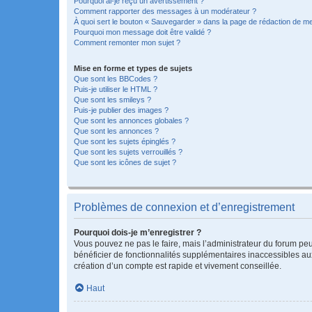
Pourquoi ai-je reçu un avertissement ?
Comment rapporter des messages à un modérateur ?
À quoi sert le bouton « Sauvegarder » dans la page de rédaction de 
Pourquoi mon message doit être validé ?
Comment remonter mon sujet ?
Mise en forme et types de sujets
Que sont les BBCodes ?
Puis-je utiliser le HTML ?
Que sont les smileys ?
Puis-je publier des images ?
Que sont les annonces globales ?
Que sont les annonces ?
Que sont les sujets épinglés ?
Que sont les sujets verrouillés ?
Que sont les icônes de sujet ?
Problèmes de connexion et d’enregistrement
Pourquoi dois-je m’enregistrer ?
Vous pouvez ne pas le faire, mais l’administrateur du forum peu
bénéficier de fonctionnalités supplémentaires inaccessibles au
création d’un compte est rapide et vivement conseillée.
Haut