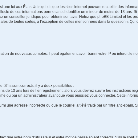
t une loi aux États-Unis qui dit que les sites Internet pouvant recueillir des infor
ollecte de ces informations permettant d’identifier un mineur de moins de 13 ans. S
tez un conseiller juridique pour obtenir son avis. Notez que phpBB Limited et les pr
gales de toutes sortes, à l’exception de celles mentionnées dans la question « Qui
réation de nouveaux comptes. Il peut également avoir banni votre IP ou interdit le no
 S’ils sont corrects, il y a deux possibilités :
ins de 13 ans lors de l’enregistrement, alors vous devrez suivre les instructions r
me ou par un administrateur avant que vous puissiez vous connecter. Cette informat
rni une adresse incorrecte ou que le courriel ait été traité par un filtre anti-spam. S
iez que votre nom d’utilisateur et votre mot de passe soient corrects. S’ils le sont,