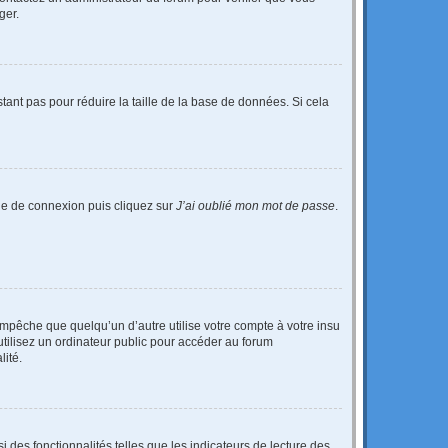
ger.
tant pas pour réduire la taille de la base de données. Si cela
age de connexion puis cliquez sur
J’ai oublié mon mot de passe
.
pêche que quelqu’un d’autre utilise votre compte à votre insu
tilisez un ordinateur public pour accéder au forum
lité.
 des fonctionnalités telles que les indicateurs de lecture des