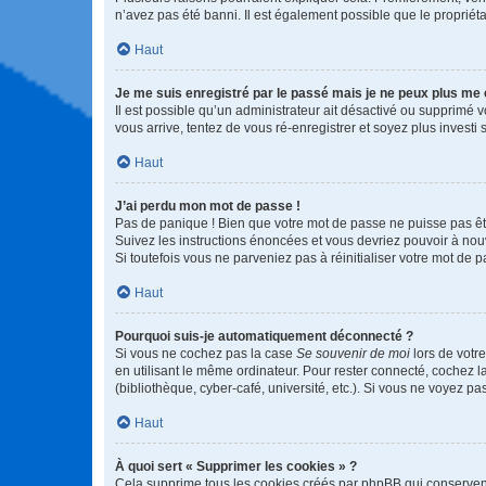
n’avez pas été banni. Il est également possible que le propriétair
Haut
Je me suis enregistré par le passé mais je ne peux plus me
Il est possible qu’un administrateur ait désactivé ou supprimé 
vous arrive, tentez de vous ré-enregistrer et soyez plus investi s
Haut
J’ai perdu mon mot de passe !
Pas de panique ! Bien que votre mot de passe ne puisse pas être
Suivez les instructions énoncées et vous devriez pouvoir à no
Si toutefois vous ne parveniez pas à réinitialiser votre mot de 
Haut
Pourquoi suis-je automatiquement déconnecté ?
Si vous ne cochez pas la case
Se souvenir de moi
lors de votr
en utilisant le même ordinateur. Pour rester connecté, cochez 
(bibliothèque, cyber-café, université, etc.). Si vous ne voyez pa
Haut
À quoi sert « Supprimer les cookies » ?
Cela supprime tous les cookies créés par phpBB qui conservent v