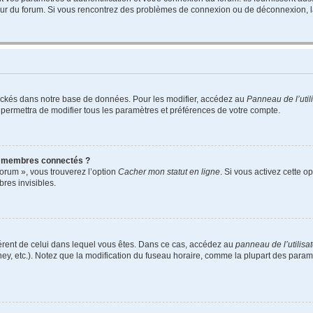
teur du forum. Si vous rencontrez des problèmes de connexion ou de déconnexion, l
ockés dans notre base de données. Pour les modifier, accédez au
Panneau de l’util
 permettra de modifier tous les paramètres et préférences de votre compte.
s membres connectés ?
forum », vous trouverez l’option
Cacher mon statut en ligne
. Si vous activez cette o
es invisibles.
ifférent de celui dans lequel vous êtes. Dans ce cas, accédez au
panneau de l’utilisa
ney, etc.). Notez que la modification du fuseau horaire, comme la plupart des para