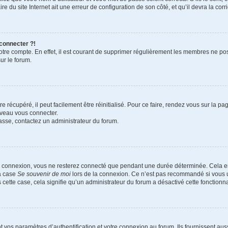
e du site Internet ait une erreur de configuration de son côté, et qu’il devra la corri
 connecter ?!
votre compte. En effet, il est courant de supprimer régulièrement les membres ne pos
ur le forum.
 récupéré, il peut facilement être réinitialisé. Pour ce faire, rendez vous sur la p
uveau vous connecter.
passe, contactez un administrateur du forum.
e connexion, vous ne resterez connecté que pendant une durée déterminée. Cela em
la case
Se souvenir de moi
lors de la connexion. Ce n’est pas recommandé si vous u
s cette case, cela signifie qu’un administrateur du forum a désactivé cette fonctionna
os paramètres d’authentification et votre connexion au forum. Ils fournissent aussi