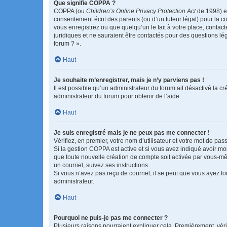
Que signifie COPPA ?
COPPA (ou
Children’s Online Privacy Protection Act
de 1998) es
consentement écrit des parents (ou d’un tuteur légal) pour la c
vous enregistrez ou que quelqu’un le fait à votre place, contac
juridiques et ne sauraient être contactés pour des questions lé
forum ? ».
Haut
Je souhaite m’enregistrer, mais je n’y parviens pas !
Il est possible qu’un administrateur du forum ait désactivé la c
administrateur du forum pour obtenir de l’aide.
Haut
Je suis enregistré mais je ne peux pas me connecter !
Vérifiez, en premier, votre nom d’utilisateur et votre mot de passe.
Si la gestion COPPA est active et si vous avez indiqué avoir mo
que toute nouvelle création de compte soit activée par vous-mê
un courriel, suivez ses instructions.
Si vous n’avez pas reçu de courriel, il se peut que vous ayez fou
administrateur.
Haut
Pourquoi ne puis-je pas me connecter ?
Plusieurs raisons pourraient expliquer cela. Premièrement, vérif