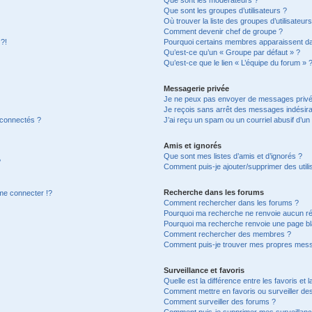
Que sont les groupes d’utilisateurs ?
Où trouver la liste des groupes d’utilisateur
Comment devenir chef de groupe ?
 ?!
Pourquoi certains membres apparaissent dan
Qu’est-ce qu’un « Groupe par défaut » ?
Qu’est-ce que le lien « L’équipe du forum » 
Messagerie privée
Je ne peux pas envoyer de messages privé
Je reçois sans arrêt des messages indésira
 connectés ?
J’ai reçu un spam ou un courriel abusif d’u
Amis et ignorés
Que sont mes listes d’amis et d’ignorés ?
?
Comment puis-je ajouter/supprimer des utilis
Recherche dans les forums
e connecter !?
Comment rechercher dans les forums ?
Pourquoi ma recherche ne renvoie aucun ré
Pourquoi ma recherche renvoie une page bl
Comment rechercher des membres ?
Comment puis-je trouver mes propres mess
Surveillance et favoris
Quelle est la différence entre les favoris et l
Comment mettre en favoris ou surveiller des
Comment surveiller des forums ?
Comment puis-je supprimer mes surveillanc