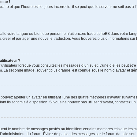
ecte !
aire et que l’heure est toujours incorrecte, il se peut que le serveur ne soit pas à
installé votre langue ou bien que personne n’ait encore traduit phpBB dans votre l
s à créer et partager une nouvelle traduction. Vous trouverez plus d’informations sur l
tilisateur ?
utilisateur lorsque vous consultez les messages d’un sujet. L’une d’elles peut êtr
rum. La seconde image, souvent plus grande, est connue sous le nom d’avatar et 
s pouvez ajouter un avatar en utilisant l’une des quatre méthodes d’avatar suivantes 
ont ils sont mis à disposition. Si vous ne pouvez pas utiliser d’avatar, contactez un
iquent le nombre de messages postés ou identifient certains membres tels que les 
ar l’administrateur du forum. Évitez de poster des messages sur le forum dans le seu