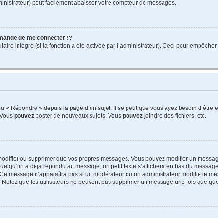
ministrateur) peut facilement abaisser votre compteur de messages.
mande de me connecter !?
re intégré (si la fonction a été activée par l’administrateur). Ceci pour empêcher l’u
 « Répondre » depuis la page d’un sujet. Il se peut que vous ayez besoin d’être e
: Vous
pouvez
poster de nouveaux sujets, Vous
pouvez
joindre des fichiers, etc.
modifier ou supprimer que vos propres messages. Vous pouvez modifier un message
lqu’un a déjà répondu au message, un petit texte s’affichera en bas du message ind
n. Ce message n’apparaîtra pas si un modérateur ou un administrateur modifie le mes
ive. Notez que les utilisateurs ne peuvent pas supprimer un message une fois que qu