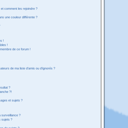
s et comment les rejoindre ?
s une couleur différente ?
?
s !
bles !
n membre de ce forum !
ateurs de ma liste d’amis ou d’ignorés ?
sultat ?
anche ?!
ages et sujets ?
a surveillance ?
 sujets ?
es de sujets ?