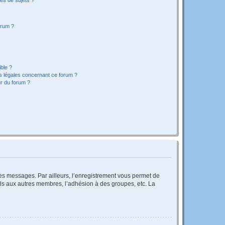
orum ?
ible ?
ns légales concernant ce forum ?
r du forum ?
 des messages. Par ailleurs, l’enregistrement vous permet de
els aux autres membres, l’adhésion à des groupes, etc. La