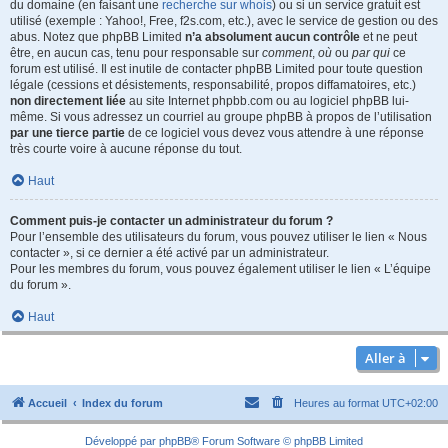
du domaine (en faisant une
recherche sur whois
) ou si un service gratuit est
utilisé (exemple : Yahoo!, Free, f2s.com, etc.), avec le service de gestion ou des
abus. Notez que phpBB Limited
n’a absolument aucun contrôle
et ne peut
être, en aucun cas, tenu pour responsable sur
comment
,
où
ou
par qui
ce
forum est utilisé. Il est inutile de contacter phpBB Limited pour toute question
légale (cessions et désistements, responsabilité, propos diffamatoires, etc.)
non directement liée
au site Internet phpbb.com ou au logiciel phpBB lui-
même. Si vous adressez un courriel au groupe phpBB à propos de l’utilisation
par une tierce partie
de ce logiciel vous devez vous attendre à une réponse
très courte voire à aucune réponse du tout.
Haut
Comment puis-je contacter un administrateur du forum ?
Pour l’ensemble des utilisateurs du forum, vous pouvez utiliser le lien « Nous
contacter », si ce dernier a été activé par un administrateur.
Pour les membres du forum, vous pouvez également utiliser le lien « L’équipe
du forum ».
Haut
Aller à
Accueil
Index du forum
Heures au format
UTC+02:00
Développé par
phpBB
® Forum Software © phpBB Limited