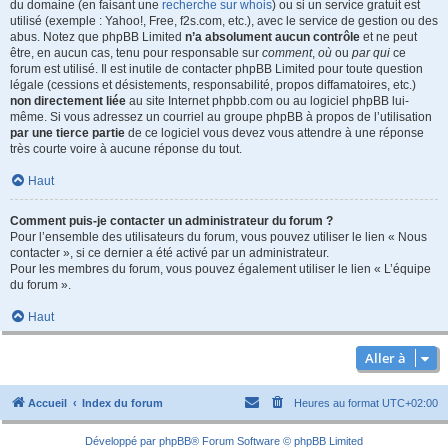
du domaine (en faisant une
recherche sur whois
) ou si un service gratuit est
utilisé (exemple : Yahoo!, Free, f2s.com, etc.), avec le service de gestion ou des
abus. Notez que phpBB Limited
n’a absolument aucun contrôle
et ne peut
être, en aucun cas, tenu pour responsable sur
comment
,
où
ou
par qui
ce
forum est utilisé. Il est inutile de contacter phpBB Limited pour toute question
légale (cessions et désistements, responsabilité, propos diffamatoires, etc.)
non directement liée
au site Internet phpbb.com ou au logiciel phpBB lui-
même. Si vous adressez un courriel au groupe phpBB à propos de l’utilisation
par une tierce partie
de ce logiciel vous devez vous attendre à une réponse
très courte voire à aucune réponse du tout.
Haut
Comment puis-je contacter un administrateur du forum ?
Pour l’ensemble des utilisateurs du forum, vous pouvez utiliser le lien « Nous
contacter », si ce dernier a été activé par un administrateur.
Pour les membres du forum, vous pouvez également utiliser le lien « L’équipe
du forum ».
Haut
Aller à
Accueil
Index du forum
Heures au format
UTC+02:00
Développé par
phpBB
® Forum Software © phpBB Limited