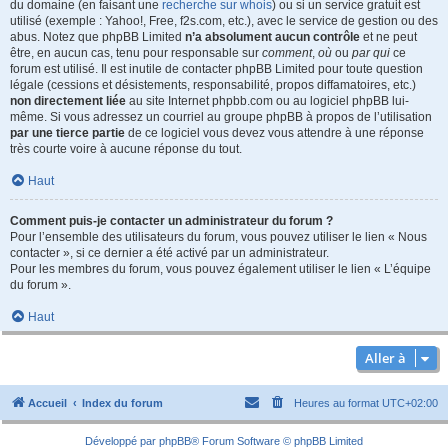
du domaine (en faisant une
recherche sur whois
) ou si un service gratuit est
utilisé (exemple : Yahoo!, Free, f2s.com, etc.), avec le service de gestion ou des
abus. Notez que phpBB Limited
n’a absolument aucun contrôle
et ne peut
être, en aucun cas, tenu pour responsable sur
comment
,
où
ou
par qui
ce
forum est utilisé. Il est inutile de contacter phpBB Limited pour toute question
légale (cessions et désistements, responsabilité, propos diffamatoires, etc.)
non directement liée
au site Internet phpbb.com ou au logiciel phpBB lui-
même. Si vous adressez un courriel au groupe phpBB à propos de l’utilisation
par une tierce partie
de ce logiciel vous devez vous attendre à une réponse
très courte voire à aucune réponse du tout.
Haut
Comment puis-je contacter un administrateur du forum ?
Pour l’ensemble des utilisateurs du forum, vous pouvez utiliser le lien « Nous
contacter », si ce dernier a été activé par un administrateur.
Pour les membres du forum, vous pouvez également utiliser le lien « L’équipe
du forum ».
Haut
Aller à
Accueil
Index du forum
Heures au format
UTC+02:00
Développé par
phpBB
® Forum Software © phpBB Limited