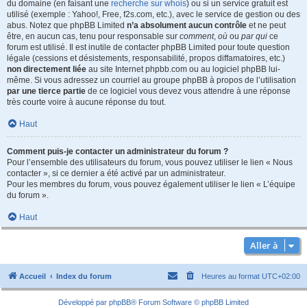
du domaine (en faisant une
recherche sur whois
) ou si un service gratuit est
utilisé (exemple : Yahoo!, Free, f2s.com, etc.), avec le service de gestion ou des
abus. Notez que phpBB Limited
n’a absolument aucun contrôle
et ne peut
être, en aucun cas, tenu pour responsable sur
comment
,
où
ou
par qui
ce
forum est utilisé. Il est inutile de contacter phpBB Limited pour toute question
légale (cessions et désistements, responsabilité, propos diffamatoires, etc.)
non directement liée
au site Internet phpbb.com ou au logiciel phpBB lui-
même. Si vous adressez un courriel au groupe phpBB à propos de l’utilisation
par une tierce partie
de ce logiciel vous devez vous attendre à une réponse
très courte voire à aucune réponse du tout.
Haut
Comment puis-je contacter un administrateur du forum ?
Pour l’ensemble des utilisateurs du forum, vous pouvez utiliser le lien « Nous
contacter », si ce dernier a été activé par un administrateur.
Pour les membres du forum, vous pouvez également utiliser le lien « L’équipe
du forum ».
Haut
Aller à
Accueil
Index du forum
Heures au format
UTC+02:00
Développé par
phpBB
® Forum Software © phpBB Limited