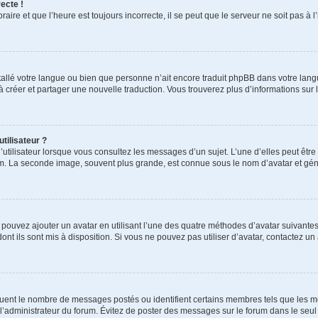
ecte !
aire et que l’heure est toujours incorrecte, il se peut que le serveur ne soit pas à
installé votre langue ou bien que personne n’ait encore traduit phpBB dans votre l
s à créer et partager une nouvelle traduction. Vous trouverez plus d’informations sur l
tilisateur ?
utilisateur lorsque vous consultez les messages d’un sujet. L’une d’elles peut êtr
rum. La seconde image, souvent plus grande, est connue sous le nom d’avatar et 
s pouvez ajouter un avatar en utilisant l’une des quatre méthodes d’avatar suivantes 
ont ils sont mis à disposition. Si vous ne pouvez pas utiliser d’avatar, contactez un
iquent le nombre de messages postés ou identifient certains membres tels que les 
ar l’administrateur du forum. Évitez de poster des messages sur le forum dans le seu