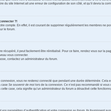
e du site Internet ait une erreur de configuration de son côté, et qu’il devra la corri
 connecter ?!
votre compte. En effet, il est courant de supprimer régulièrement les membres ne pos
ur le forum.
 récupéré, il peut facilement être réinitialisé. Pour ce faire, rendez vous sur la p
uveau vous connecter.
passe, contactez un administrateur du forum.
e connexion, vous ne resterez connecté que pendant une durée déterminée. Cela em
la case
Se souvenir de moi
lors de la connexion. Ce n’est pas recommandé si vous u
s cette case, cela signifie qu’un administrateur du forum a désactivé cette fonctionna
os paramètres d’authentification et votre connexion au forum. Ils fournissent aussi