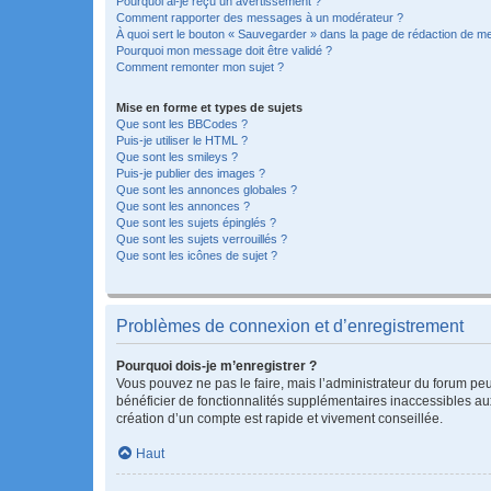
Pourquoi ai-je reçu un avertissement ?
Comment rapporter des messages à un modérateur ?
À quoi sert le bouton « Sauvegarder » dans la page de rédaction de 
Pourquoi mon message doit être validé ?
Comment remonter mon sujet ?
Mise en forme et types de sujets
Que sont les BBCodes ?
Puis-je utiliser le HTML ?
Que sont les smileys ?
Puis-je publier des images ?
Que sont les annonces globales ?
Que sont les annonces ?
Que sont les sujets épinglés ?
Que sont les sujets verrouillés ?
Que sont les icônes de sujet ?
Problèmes de connexion et d’enregistrement
Pourquoi dois-je m’enregistrer ?
Vous pouvez ne pas le faire, mais l’administrateur du forum peu
bénéficier de fonctionnalités supplémentaires inaccessibles au
création d’un compte est rapide et vivement conseillée.
Haut