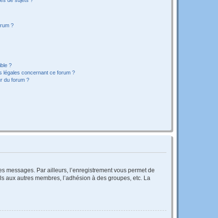
orum ?
ible ?
ns légales concernant ce forum ?
r du forum ?
 des messages. Par ailleurs, l’enregistrement vous permet de
els aux autres membres, l’adhésion à des groupes, etc. La