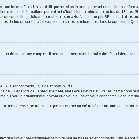
t une loi aux États-Unis qui dit que les sites Internet pouvant recueillir des infor
ollecte de ces informations permettant d’identifier un mineur de moins de 13 ans. S
tez un conseiller juridique pour obtenir son avis. Notez que phpBB Limited et les pr
gales de toutes sortes, à l’exception de celles mentionnées dans la question « Qui
réation de nouveaux comptes. Il peut également avoir banni votre IP ou interdit le no
 S’ils sont corrects, il y a deux possibilités :
ins de 13 ans lors de l’enregistrement, alors vous devrez suivre les instructions r
me ou par un administrateur avant que vous puissiez vous connecter. Cette informat
rni une adresse incorrecte ou que le courriel ait été traité par un filtre anti-spam. S
iez que votre nom d’utilisateur et votre mot de passe soient corrects. S’ils le sont,