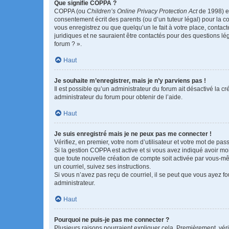
Que signifie COPPA ?
COPPA (ou
Children’s Online Privacy Protection Act
de 1998) es
consentement écrit des parents (ou d’un tuteur légal) pour la c
vous enregistrez ou que quelqu’un le fait à votre place, contac
juridiques et ne sauraient être contactés pour des questions lé
forum ? ».
Haut
Je souhaite m’enregistrer, mais je n’y parviens pas !
Il est possible qu’un administrateur du forum ait désactivé la c
administrateur du forum pour obtenir de l’aide.
Haut
Je suis enregistré mais je ne peux pas me connecter !
Vérifiez, en premier, votre nom d’utilisateur et votre mot de passe.
Si la gestion COPPA est active et si vous avez indiqué avoir mo
que toute nouvelle création de compte soit activée par vous-mê
un courriel, suivez ses instructions.
Si vous n’avez pas reçu de courriel, il se peut que vous ayez fou
administrateur.
Haut
Pourquoi ne puis-je pas me connecter ?
Plusieurs raisons pourraient expliquer cela. Premièrement, vérif