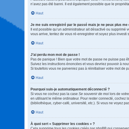
n’avez pas été banni. Il est également possible que le propriétair
Haut
Je me suis enregistré par le passé mais je ne peux plus me
Il est possible qu’un administrateur ait désactivé ou supprimé 
vous arrive, tentez de vous ré-enregistrer et soyez plus investi s
Haut
J’ai perdu mon mot de passe !
Pas de panique ! Bien que votre mot de passe ne puisse pas être
Suivez les instructions énoncées et vous devriez pouvoir à no
Si toutefois vous ne parveniez pas à réinitialiser votre mot de 
Haut
Pourquoi suis-je automatiquement déconnecté ?
Si vous ne cochez pas la case
Se souvenir de moi
lors de votr
en utilisant le même ordinateur. Pour rester connecté, cochez 
(bibliothèque, cyber-café, université, etc.). Si vous ne voyez pa
Haut
À quoi sert « Supprimer les cookies » ?
Cela supprime tous les cookies créés par phpBB qui conservent v