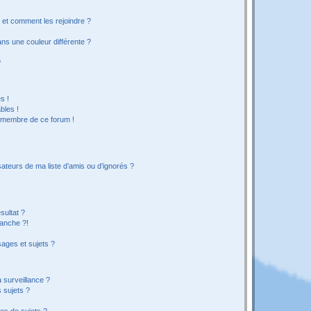
s et comment les rejoindre ?
s une couleur différente ?
?
s !
bles !
n membre de ce forum !
ateurs de ma liste d’amis ou d’ignorés ?
sultat ?
anche ?!
ages et sujets ?
a surveillance ?
 sujets ?
es de sujets ?