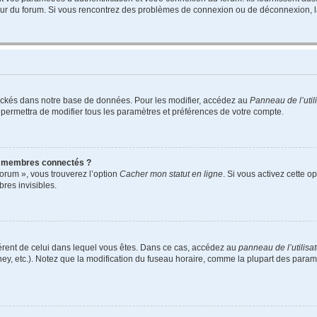
teur du forum. Si vous rencontrez des problèmes de connexion ou de déconnexion, l
ockés dans notre base de données. Pour les modifier, accédez au
Panneau de l’util
 permettra de modifier tous les paramètres et préférences de votre compte.
s membres connectés ?
forum », vous trouverez l’option
Cacher mon statut en ligne
. Si vous activez cette o
es invisibles.
ifférent de celui dans lequel vous êtes. Dans ce cas, accédez au
panneau de l’utilisa
ney, etc.). Notez que la modification du fuseau horaire, comme la plupart des para