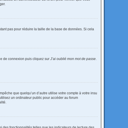
ger.
tant pas pour réduire la taille de la base de données. Si cela
age de connexion puis cliquez sur
J’ai oublié mon mot de passe
.
pêche que quelqu’un d’autre utilise votre compte à votre insu
tilisez un ordinateur public pour accéder au forum
lité.
 des fonctionnalités telles que les indicateurs de lecture des