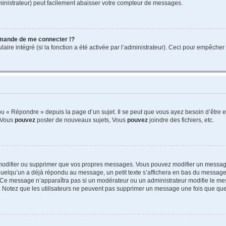
ministrateur) peut facilement abaisser votre compteur de messages.
mande de me connecter !?
re intégré (si la fonction a été activée par l’administrateur). Ceci pour empêcher l’u
 « Répondre » depuis la page d’un sujet. Il se peut que vous ayez besoin d’être e
: Vous
pouvez
poster de nouveaux sujets, Vous
pouvez
joindre des fichiers, etc.
modifier ou supprimer que vos propres messages. Vous pouvez modifier un message
lqu’un a déjà répondu au message, un petit texte s’affichera en bas du message ind
n. Ce message n’apparaîtra pas si un modérateur ou un administrateur modifie le mes
ive. Notez que les utilisateurs ne peuvent pas supprimer un message une fois que qu