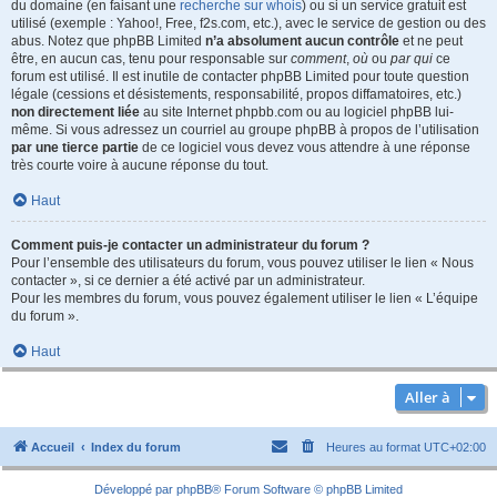
du domaine (en faisant une
recherche sur whois
) ou si un service gratuit est
utilisé (exemple : Yahoo!, Free, f2s.com, etc.), avec le service de gestion ou des
abus. Notez que phpBB Limited
n’a absolument aucun contrôle
et ne peut
être, en aucun cas, tenu pour responsable sur
comment
,
où
ou
par qui
ce
forum est utilisé. Il est inutile de contacter phpBB Limited pour toute question
légale (cessions et désistements, responsabilité, propos diffamatoires, etc.)
non directement liée
au site Internet phpbb.com ou au logiciel phpBB lui-
même. Si vous adressez un courriel au groupe phpBB à propos de l’utilisation
par une tierce partie
de ce logiciel vous devez vous attendre à une réponse
très courte voire à aucune réponse du tout.
Haut
Comment puis-je contacter un administrateur du forum ?
Pour l’ensemble des utilisateurs du forum, vous pouvez utiliser le lien « Nous
contacter », si ce dernier a été activé par un administrateur.
Pour les membres du forum, vous pouvez également utiliser le lien « L’équipe
du forum ».
Haut
Aller à
Accueil
Index du forum
Heures au format
UTC+02:00
Développé par
phpBB
® Forum Software © phpBB Limited